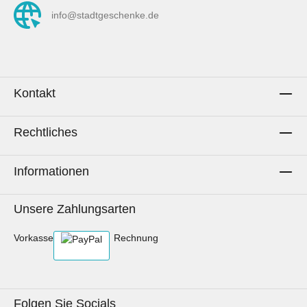
dargestellen Symbole. Im Vorschau-Bild mit
info@stadtgeschenke.de
Maßband am Rand siehst du die ungefähre
Größe der Symbole.Pflegehinweise:Waschen
bis 60° C.Mit gleichen Farben
waschen.Schonend trocknen.Bügeln mit hoher
Temperatur erlaubt.Nicht bleichen.Keine
Kontakt
chemische Reinigung.Stoff kann beim
Waschen einlaufen.AachenLiebe zum
Rechtliches
Selbernähen.Hinweis: Es wird ausschließlich
die Meterware des Stoffs gekauft. Sollten auf
Fotos Utensilien, andere Stoffe oder
Informationen
Dekorationsgegenstände zu sehen sein oder
beispielhaft genähte Artikel dargestellt werden,
Unsere Zahlungsarten
dient dies lediglich der Inspiration.
Vorkasse
Rechnung
Folgen Sie Socials