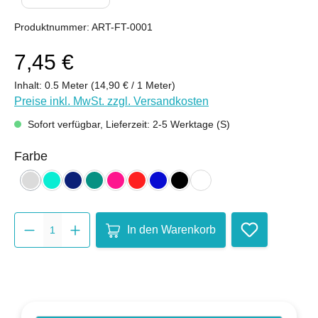
Produktnummer:
ART-FT-0001
7,45 €
Inhalt:
0.5 Meter
(14,90 € / 1 Meter)
Preise inkl. MwSt. zzgl. Versandkosten
Sofort verfügbar, Lieferzeit: 2-5 Werktage (S)
auswählen
Farbe
hellgrau
mint
nachtblau
petrol
pink
rot
royalblau
schwarz
weiß
(Diese Option ist zurzeit nicht verfügbar.)
Produkt Anzahl: Gib den gewünsch
In den Warenkorb