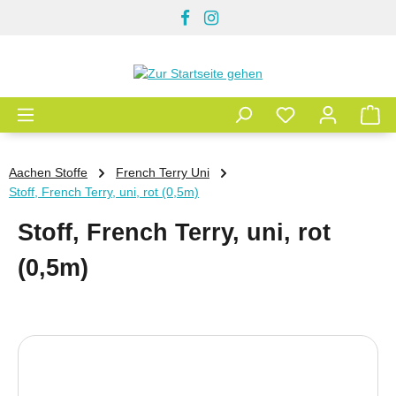
Zum Hauptinhalt springen
Aachen Stoffe
French Terry Uni
Stoff, French Terry, uni, rot (0,5m)
Stoff, French Terry, uni, rot
(0,5m)
Bildergalerie überspringen