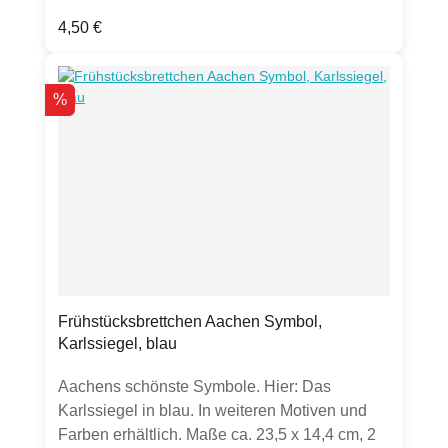
chlorfrei gebleichtem Tissue33 x 33cm,
Regulärer Preis:
4,50 €
lebensmittelechtstarker Farbauftrag kann zu
Abrieb führen.Verpackt in Folie mit perforierter
Öffnung an der Seite zum einfachen
Rabatt
%
Entnehmen der Servietten.
Frühstücksbrettchen Aachen Symbol,
Karlssiegel, blau
Aachens schönste Symbole. Hier: Das
Karlssiegel in blau. In weiteren Motiven und
Farben erhältlich. Maße ca. 23,5 x 14,4 cm, 2