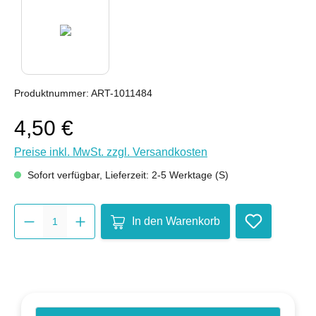
Produktnummer:
ART-1011484
4,50 €
Preise inkl. MwSt. zzgl. Versandkosten
Sofort verfügbar, Lieferzeit: 2-5 Werktage (S)
Produkt Anzahl: Gib den gewünsc
In den Warenkorb