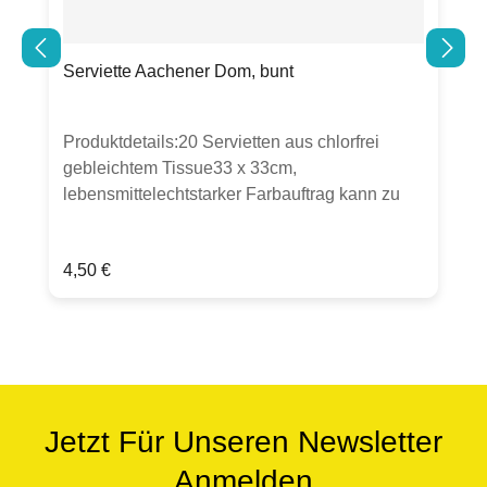
Serviette Aachener Dom, bunt
Produktdetails:20 Servietten aus chlorfrei
gebleichtem Tissue33 x 33cm,
lebensmittelechtstarker Farbauftrag kann zu
Abrieb führen.Verpackt in Folie mit perforierter
Öffnung an der Seite zum einfachen
Regulärer Preis:
4,50 €
Entnehmen der Servietten.
Jetzt Für Unseren Newsletter
Anmelden