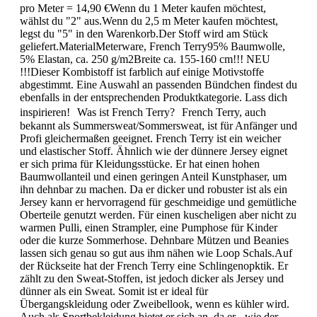
pro Meter = 14,90 €Wenn du 1 Meter kaufen möchtest,
wählst du "2" aus.Wenn du 2,5 m Meter kaufen möchtest,
legst du "5" in den Warenkorb.Der Stoff wird am Stück
geliefert.MaterialMeterware, French Terry95% Baumwolle,
5% Elastan, ca. 250 g/m2Breite ca. 155-160 cm!!! NEU
!!!Dieser Kombistoff ist farblich auf einige Motivstoffe
abgestimmt. Eine Auswahl an passenden Bündchen findest du
ebenfalls in der entsprechenden Produktkategorie. Lass dich
inspirieren! Was ist French Terry? French Terry, auch
bekannt als Summersweat/Sommersweat, ist für Anfänger und
Profi gleichermaßen geeignet. French Terry ist ein weicher
und elastischer Stoff. Ähnlich wie der dünnere Jersey eignet
er sich prima für Kleidungsstücke. Er hat einen hohen
Baumwollanteil und einen geringen Anteil Kunstphaser, um
ihn dehnbar zu machen. Da er dicker und robuster ist als ein
Jersey kann er hervorragend für geschmeidige und gemütliche
Oberteile genutzt werden. Für einen kuscheligen aber nicht zu
warmen Pulli, einen Strampler, eine Pumphose für Kinder
oder die kurze Sommerhose. Dehnbare Mützen und Beanies
lassen sich genau so gut aus ihm nähen wie Loop Schals.Auf
der Rückseite hat der French Terry eine Schlingenopktik. Er
zählt zu den Sweat-Stoffen, ist jedoch dicker als Jersey und
dünner als ein Sweat. Somit ist er ideal für
Übergangskleidung oder Zweibellook, wenn es kühler wird.
Auch als Sportbekleidung bietet er sich an, da er - wie der