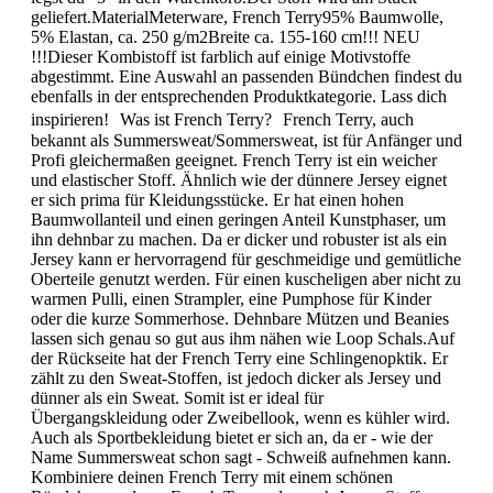
geliefert.MaterialMeterware, French Terry95% Baumwolle,
5% Elastan, ca. 250 g/m2Breite ca. 155-160 cm!!! NEU
!!!Dieser Kombistoff ist farblich auf einige Motivstoffe
abgestimmt. Eine Auswahl an passenden Bündchen findest du
ebenfalls in der entsprechenden Produktkategorie. Lass dich
inspirieren! Was ist French Terry? French Terry, auch
bekannt als Summersweat/Sommersweat, ist für Anfänger und
Profi gleichermaßen geeignet. French Terry ist ein weicher
und elastischer Stoff. Ähnlich wie der dünnere Jersey eignet
er sich prima für Kleidungsstücke. Er hat einen hohen
Baumwollanteil und einen geringen Anteil Kunstphaser, um
ihn dehnbar zu machen. Da er dicker und robuster ist als ein
Jersey kann er hervorragend für geschmeidige und gemütliche
Oberteile genutzt werden. Für einen kuscheligen aber nicht zu
warmen Pulli, einen Strampler, eine Pumphose für Kinder
oder die kurze Sommerhose. Dehnbare Mützen und Beanies
lassen sich genau so gut aus ihm nähen wie Loop Schals.Auf
der Rückseite hat der French Terry eine Schlingenopktik. Er
zählt zu den Sweat-Stoffen, ist jedoch dicker als Jersey und
dünner als ein Sweat. Somit ist er ideal für
Übergangskleidung oder Zweibellook, wenn es kühler wird.
Auch als Sportbekleidung bietet er sich an, da er - wie der
Name Summersweat schon sagt - Schweiß aufnehmen kann.
Kombiniere deinen French Terry mit einem schönen