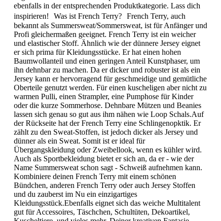
ebenfalls in der entsprechenden Produktkategorie. Lass dich
inspirieren! Was ist French Terry? French Terry, auch
bekannt als Summersweat/Sommersweat, ist für Anfänger und
Profi gleichermaßen geeignet. French Terry ist ein weicher
und elastischer Stoff. Ähnlich wie der dünnere Jersey eignet
er sich prima für Kleidungsstücke. Er hat einen hohen
Baumwollanteil und einen geringen Anteil Kunstphaser, um
ihn dehnbar zu machen. Da er dicker und robuster ist als ein
Jersey kann er hervorragend für geschmeidige und gemütliche
Oberteile genutzt werden. Für einen kuscheligen aber nicht zu
warmen Pulli, einen Strampler, eine Pumphose für Kinder
oder die kurze Sommerhose. Dehnbare Mützen und Beanies
lassen sich genau so gut aus ihm nähen wie Loop Schals.Auf
der Rückseite hat der French Terry eine Schlingenopktik. Er
zählt zu den Sweat-Stoffen, ist jedoch dicker als Jersey und
dünner als ein Sweat. Somit ist er ideal für
Übergangskleidung oder Zweibellook, wenn es kühler wird.
Auch als Sportbekleidung bietet er sich an, da er - wie der
Name Summersweat schon sagt - Schweiß aufnehmen kann.
Kombiniere deinen French Terry mit einem schönen
Bündchen, anderen French Terry oder auch Jersey Stoffen
und du zauberst im Nu ein einzigartiges
Kleidungsstück.Ebenfalls eignet sich das weiche Multitalent
gut für Accessoires, Täschchen, Schultüten, Dekoartikel,
Kuscheltiere, und vieles mehr. Deiner kreativen Fantasie