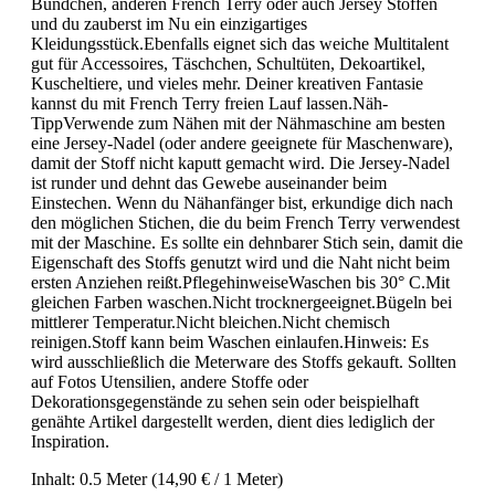
Bündchen, anderen French Terry oder auch Jersey Stoffen
und du zauberst im Nu ein einzigartiges
Kleidungsstück.Ebenfalls eignet sich das weiche Multitalent
gut für Accessoires, Täschchen, Schultüten, Dekoartikel,
Kuscheltiere, und vieles mehr. Deiner kreativen Fantasie
kannst du mit French Terry freien Lauf lassen.Näh-
TippVerwende zum Nähen mit der Nähmaschine am besten
eine Jersey-Nadel (oder andere geeignete für Maschenware),
damit der Stoff nicht kaputt gemacht wird. Die Jersey-Nadel
ist runder und dehnt das Gewebe auseinander beim
Einstechen. Wenn du Nähanfänger bist, erkundige dich nach
den möglichen Stichen, die du beim French Terry verwendest
mit der Maschine. Es sollte ein dehnbarer Stich sein, damit die
Eigenschaft des Stoffs genutzt wird und die Naht nicht beim
ersten Anziehen reißt.PflegehinweiseWaschen bis 30° C.Mit
gleichen Farben waschen.Nicht trocknergeeignet.Bügeln bei
mittlerer Temperatur.Nicht bleichen.Nicht chemisch
reinigen.Stoff kann beim Waschen einlaufen.Hinweis: Es
wird ausschließlich die Meterware des Stoffs gekauft. Sollten
auf Fotos Utensilien, andere Stoffe oder
Dekorationsgegenstände zu sehen sein oder beispielhaft
genähte Artikel dargestellt werden, dient dies lediglich der
Inspiration.
Inhalt:
0.5 Meter
(14,90 € / 1 Meter)