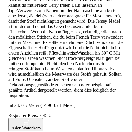
kannst du mit French Terry freien Lauf lassen.Näh-
TippVerwende zum Nähen mit der Nähmaschine am besten
eine Jersey-Nadel (oder andere geeignete für Maschenware),
damit der Stoff nicht kaputt gemacht wird. Die Jersey-Nadel
ist runder und dehnt das Gewebe auseinander beim
Einstechen. Wenn du Nähanfänger bist, erkundige dich nach
den möglichen Stichen, die du beim French Terry verwendest
mit der Maschine. Es sollte ein dehnbarer Stich sein, damit die
Eigenschaft des Stoffs genutzt wird und die Naht nicht beim
ersten Anziehen reißt.PflegehinweiseWaschen bis 30° C.Mit
gleichen Farben waschen.Nicht trocknergeeignet.Bügeln bei
mittlerer Temperatur.Nicht bleichen.Nicht chemisch
reinigen.Stoff kann beim Waschen einlaufen.Hinweis: Es
wird ausschließlich die Meterware des Stoffs gekauft. Sollten
auf Fotos Utensilien, andere Stoffe oder
Dekorationsgegenstände zu sehen sein oder beispielhaft
genähte Artikel dargestellt werden, dient dies lediglich der
Inspiration.
Inhalt:
0.5 Meter
(14,90 € / 1 Meter)
Regulärer Preis:
7,45 €
In den Warenkorb