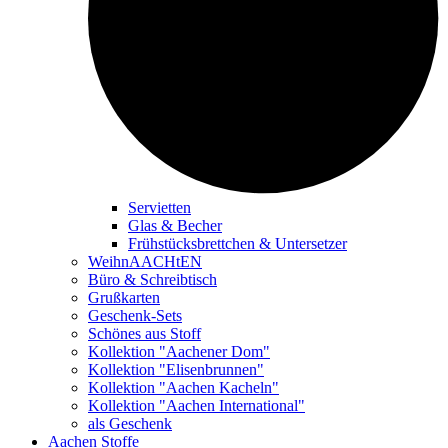
Servietten
Glas & Becher
Frühstücksbrettchen & Untersetzer
WeihnAACHtEN
Büro & Schreibtisch
Grußkarten
Geschenk-Sets
Schönes aus Stoff
Kollektion "Aachener Dom"
Kollektion "Elisenbrunnen"
Kollektion "Aachen Kacheln"
Kollektion "Aachen International"
als Geschenk
Aachen Stoffe