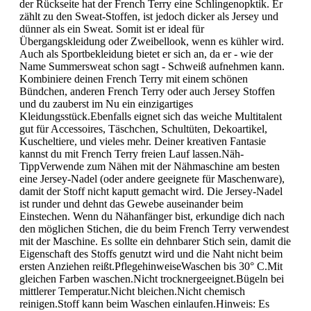
der Rückseite hat der French Terry eine Schlingenopktik. Er
zählt zu den Sweat-Stoffen, ist jedoch dicker als Jersey und
dünner als ein Sweat. Somit ist er ideal für
Übergangskleidung oder Zweibellook, wenn es kühler wird.
Auch als Sportbekleidung bietet er sich an, da er - wie der
Name Summersweat schon sagt - Schweiß aufnehmen kann.
Kombiniere deinen French Terry mit einem schönen
Bündchen, anderen French Terry oder auch Jersey Stoffen
und du zauberst im Nu ein einzigartiges
Kleidungsstück.Ebenfalls eignet sich das weiche Multitalent
gut für Accessoires, Täschchen, Schultüten, Dekoartikel,
Kuscheltiere, und vieles mehr. Deiner kreativen Fantasie
kannst du mit French Terry freien Lauf lassen.Näh-
TippVerwende zum Nähen mit der Nähmaschine am besten
eine Jersey-Nadel (oder andere geeignete für Maschenware),
damit der Stoff nicht kaputt gemacht wird. Die Jersey-Nadel
ist runder und dehnt das Gewebe auseinander beim
Einstechen. Wenn du Nähanfänger bist, erkundige dich nach
den möglichen Stichen, die du beim French Terry verwendest
mit der Maschine. Es sollte ein dehnbarer Stich sein, damit die
Eigenschaft des Stoffs genutzt wird und die Naht nicht beim
ersten Anziehen reißt.PflegehinweiseWaschen bis 30° C.Mit
gleichen Farben waschen.Nicht trocknergeeignet.Bügeln bei
mittlerer Temperatur.Nicht bleichen.Nicht chemisch
reinigen.Stoff kann beim Waschen einlaufen.Hinweis: Es