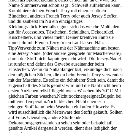
Name Summersweat schon sagt - Schweiß aufnehmen kann.
Kombiniere deinen French Terry mit einem schönen
Bündchen, anderen French Terry oder auch Jersey Stoffen
und du zauberst im Nu ein einzigartiges
Kleidungsstück.Ebenfalls eignet sich das weiche Multitalent
gut für Accessoires, Täschchen, Schultüten, Dekoartikel,
Kuscheltiere, und vieles mehr. Deiner kreativen Fantasie
kannst du mit French Terry freien Lauf lassen.Näh-
TippVerwende zum Nähen mit der Nähmaschine am besten
eine Jersey-Nadel (oder andere geeignete für Maschenware),
damit der Stoff nicht kaputt gemacht wird. Die Jersey-Nadel
ist runder und dehnt das Gewebe auseinander beim
Einstechen. Wenn du Nähanfänger bist, erkundige dich nach
den möglichen Stichen, die du beim French Terry verwendest
mit der Maschine. Es sollte ein dehnbarer Stich sein, damit die
Eigenschaft des Stoffs genutzt wird und die Naht nicht beim
ersten Anziehen reißt.PflegehinweiseWaschen bis 30° C.Mit
gleichen Farben waschen.Nicht trocknergeeignet.Bügeln bei
mittlerer Temperatur.Nicht bleichen.Nicht chemisch
reinigen.Stoff kann beim Waschen einlaufen.Hinweis: Es
wird ausschließlich die Meterware des Stoffs gekauft. Sollten
auf Fotos Utensilien, andere Stoffe oder
Dekorationsgegenstände zu sehen sein oder beispielhaft
genähte Artikel dargestellt werden, dient dies lediglich der