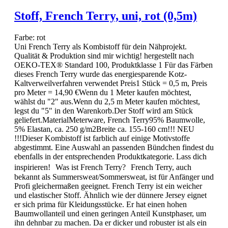
Stoff, French Terry, uni, rot (0,5m)
Farbe:
rot
Uni French Terry als Kombistoff für dein Nähprojekt.
Qualität & Produktion sind mir wichtig! hergestellt nach
OEKO-TEX® Standard 100, Produktklasse 1 Für das Färben
dieses French Terry wurde das energiesparende Kotz-
Kaltverweilverfahren verwendet Preis1 Stück = 0,5 m, Preis
pro Meter = 14,90 €Wenn du 1 Meter kaufen möchtest,
wählst du "2" aus.Wenn du 2,5 m Meter kaufen möchtest,
legst du "5" in den Warenkorb.Der Stoff wird am Stück
geliefert.MaterialMeterware, French Terry95% Baumwolle,
5% Elastan, ca. 250 g/m2Breite ca. 155-160 cm!!! NEU
!!!Dieser Kombistoff ist farblich auf einige Motivstoffe
abgestimmt. Eine Auswahl an passenden Bündchen findest du
ebenfalls in der entsprechenden Produktkategorie. Lass dich
inspirieren! Was ist French Terry? French Terry, auch
bekannt als Summersweat/Sommersweat, ist für Anfänger und
Profi gleichermaßen geeignet. French Terry ist ein weicher
und elastischer Stoff. Ähnlich wie der dünnere Jersey eignet
er sich prima für Kleidungsstücke. Er hat einen hohen
Baumwollanteil und einen geringen Anteil Kunstphaser, um
ihn dehnbar zu machen. Da er dicker und robuster ist als ein