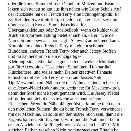
oder die kurze Sommerhose. Dehnbare Mützen und Beanies
lassen sich genau so gut aus ihm nähen wie Loop Schals.Auf
der Rückseite hat der French Terry eine Schlingenopktik. Er
zählt zu den Sweat-Stoffen, ist jedoch dicker als Jersey und
dünner als ein Sweat. Somit ist er ideal für
Übergangskleidung oder Zweibellook, wenn es kühler wird.
Auch als Sportbekleidung bietet er sich an, da er - wie der
Name Summersweat schon sagt - Schweiß aufnehmen kann.
Kombiniere deinen French Terry mit einem schönen
Bündchen, anderen French Terry oder auch Jersey Stoffen
und du zauberst im Nu ein einzigartiges
Kleidungsstück.Ebenfalls eignet sich das weiche Multitalent
gut für Accessoires, Täschchen, Schultüten, Dekoartikel,
Kuscheltiere, und vieles mehr. Deiner kreativen Fantasie
kannst du mit French Terry freien Lauf lassen.Näh-
TippVerwende zum Nähen mit der Nähmaschine am besten
eine Jersey-Nadel (oder andere geeignete für Maschenware),
damit der Stoff nicht kaputt gemacht wird. Die Jersey-Nadel
ist runder und dehnt das Gewebe auseinander beim
Einstechen. Wenn du Nähanfänger bist, erkundige dich nach
den möglichen Stichen, die du beim French Terry verwendest
mit der Maschine. Es sollte ein dehnbarer Stich sein, damit die
Eigenschaft des Stoffs genutzt wird und die Naht nicht beim
ersten Anziehen reißt.PflegehinweiseWaschen bis 30° C.Mit
gleichen Farben waschen.Nicht trocknergeeignet.Bügeln bei