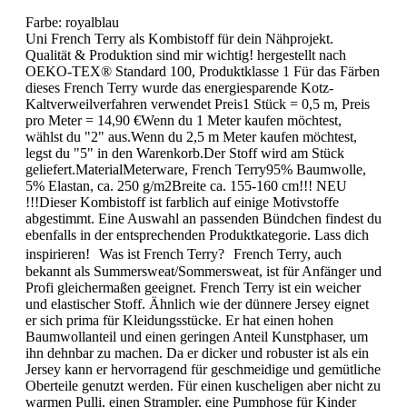
Farbe:
royalblau
Uni French Terry als Kombistoff für dein Nähprojekt.
Qualität & Produktion sind mir wichtig! hergestellt nach
OEKO-TEX® Standard 100, Produktklasse 1 Für das Färben
dieses French Terry wurde das energiesparende Kotz-
Kaltverweilverfahren verwendet Preis1 Stück = 0,5 m, Preis
pro Meter = 14,90 €Wenn du 1 Meter kaufen möchtest,
wählst du "2" aus.Wenn du 2,5 m Meter kaufen möchtest,
legst du "5" in den Warenkorb.Der Stoff wird am Stück
geliefert.MaterialMeterware, French Terry95% Baumwolle,
5% Elastan, ca. 250 g/m2Breite ca. 155-160 cm!!! NEU
!!!Dieser Kombistoff ist farblich auf einige Motivstoffe
abgestimmt. Eine Auswahl an passenden Bündchen findest du
ebenfalls in der entsprechenden Produktkategorie. Lass dich
inspirieren! Was ist French Terry? French Terry, auch
bekannt als Summersweat/Sommersweat, ist für Anfänger und
Profi gleichermaßen geeignet. French Terry ist ein weicher
und elastischer Stoff. Ähnlich wie der dünnere Jersey eignet
er sich prima für Kleidungsstücke. Er hat einen hohen
Baumwollanteil und einen geringen Anteil Kunstphaser, um
ihn dehnbar zu machen. Da er dicker und robuster ist als ein
Jersey kann er hervorragend für geschmeidige und gemütliche
Oberteile genutzt werden. Für einen kuscheligen aber nicht zu
warmen Pulli, einen Strampler, eine Pumphose für Kinder