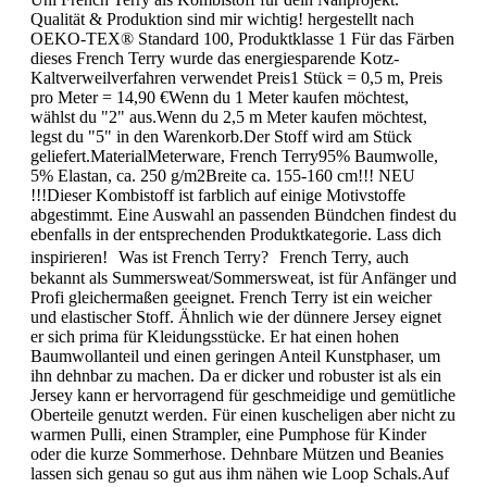
Qualität & Produktion sind mir wichtig! hergestellt nach
OEKO-TEX® Standard 100, Produktklasse 1 Für das Färben
dieses French Terry wurde das energiesparende Kotz-
Kaltverweilverfahren verwendet Preis1 Stück = 0,5 m, Preis
pro Meter = 14,90 €Wenn du 1 Meter kaufen möchtest,
wählst du "2" aus.Wenn du 2,5 m Meter kaufen möchtest,
legst du "5" in den Warenkorb.Der Stoff wird am Stück
geliefert.MaterialMeterware, French Terry95% Baumwolle,
5% Elastan, ca. 250 g/m2Breite ca. 155-160 cm!!! NEU
!!!Dieser Kombistoff ist farblich auf einige Motivstoffe
abgestimmt. Eine Auswahl an passenden Bündchen findest du
ebenfalls in der entsprechenden Produktkategorie. Lass dich
inspirieren! Was ist French Terry? French Terry, auch
bekannt als Summersweat/Sommersweat, ist für Anfänger und
Profi gleichermaßen geeignet. French Terry ist ein weicher
und elastischer Stoff. Ähnlich wie der dünnere Jersey eignet
er sich prima für Kleidungsstücke. Er hat einen hohen
Baumwollanteil und einen geringen Anteil Kunstphaser, um
ihn dehnbar zu machen. Da er dicker und robuster ist als ein
Jersey kann er hervorragend für geschmeidige und gemütliche
Oberteile genutzt werden. Für einen kuscheligen aber nicht zu
warmen Pulli, einen Strampler, eine Pumphose für Kinder
oder die kurze Sommerhose. Dehnbare Mützen und Beanies
lassen sich genau so gut aus ihm nähen wie Loop Schals.Auf