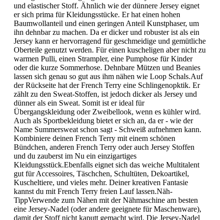
und elastischer Stoff. Ähnlich wie der dünnere Jersey eignet
er sich prima für Kleidungsstücke. Er hat einen hohen
Baumwollanteil und einen geringen Anteil Kunstphaser, um
ihn dehnbar zu machen. Da er dicker und robuster ist als ein
Jersey kann er hervorragend für geschmeidige und gemütliche
Oberteile genutzt werden. Für einen kuscheligen aber nicht zu
warmen Pulli, einen Strampler, eine Pumphose für Kinder
oder die kurze Sommerhose. Dehnbare Mützen und Beanies
lassen sich genau so gut aus ihm nähen wie Loop Schals.Auf
der Rückseite hat der French Terry eine Schlingenopktik. Er
zählt zu den Sweat-Stoffen, ist jedoch dicker als Jersey und
dünner als ein Sweat. Somit ist er ideal für
Übergangskleidung oder Zweibellook, wenn es kühler wird.
Auch als Sportbekleidung bietet er sich an, da er - wie der
Name Summersweat schon sagt - Schweiß aufnehmen kann.
Kombiniere deinen French Terry mit einem schönen
Bündchen, anderen French Terry oder auch Jersey Stoffen
und du zauberst im Nu ein einzigartiges
Kleidungsstück.Ebenfalls eignet sich das weiche Multitalent
gut für Accessoires, Täschchen, Schultüten, Dekoartikel,
Kuscheltiere, und vieles mehr. Deiner kreativen Fantasie
kannst du mit French Terry freien Lauf lassen.Näh-
TippVerwende zum Nähen mit der Nähmaschine am besten
eine Jersey-Nadel (oder andere geeignete für Maschenware),
damit der Stoff nicht kaputt gemacht wird. Die Jersey-Nadel