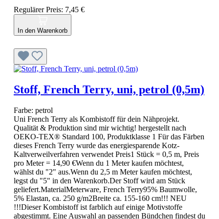
Regulärer Preis:
7,45 €
In den Warenkorb
Stoff, French Terry, uni, petrol (0,5m)
Farbe:
petrol
Uni French Terry als Kombistoff für dein Nähprojekt.
Qualität & Produktion sind mir wichtig! hergestellt nach
OEKO-TEX® Standard 100, Produktklasse 1 Für das Färben
dieses French Terry wurde das energiesparende Kotz-
Kaltverweilverfahren verwendet Preis1 Stück = 0,5 m, Preis
pro Meter = 14,90 €Wenn du 1 Meter kaufen möchtest,
wählst du "2" aus.Wenn du 2,5 m Meter kaufen möchtest,
legst du "5" in den Warenkorb.Der Stoff wird am Stück
geliefert.MaterialMeterware, French Terry95% Baumwolle,
5% Elastan, ca. 250 g/m2Breite ca. 155-160 cm!!! NEU
!!!Dieser Kombistoff ist farblich auf einige Motivstoffe
abgestimmt. Eine Auswahl an passenden Bündchen findest du