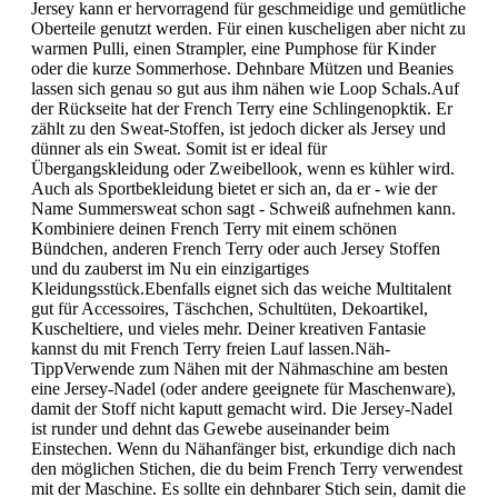
Jersey kann er hervorragend für geschmeidige und gemütliche
Oberteile genutzt werden. Für einen kuscheligen aber nicht zu
warmen Pulli, einen Strampler, eine Pumphose für Kinder
oder die kurze Sommerhose. Dehnbare Mützen und Beanies
lassen sich genau so gut aus ihm nähen wie Loop Schals.Auf
der Rückseite hat der French Terry eine Schlingenopktik. Er
zählt zu den Sweat-Stoffen, ist jedoch dicker als Jersey und
dünner als ein Sweat. Somit ist er ideal für
Übergangskleidung oder Zweibellook, wenn es kühler wird.
Auch als Sportbekleidung bietet er sich an, da er - wie der
Name Summersweat schon sagt - Schweiß aufnehmen kann.
Kombiniere deinen French Terry mit einem schönen
Bündchen, anderen French Terry oder auch Jersey Stoffen
und du zauberst im Nu ein einzigartiges
Kleidungsstück.Ebenfalls eignet sich das weiche Multitalent
gut für Accessoires, Täschchen, Schultüten, Dekoartikel,
Kuscheltiere, und vieles mehr. Deiner kreativen Fantasie
kannst du mit French Terry freien Lauf lassen.Näh-
TippVerwende zum Nähen mit der Nähmaschine am besten
eine Jersey-Nadel (oder andere geeignete für Maschenware),
damit der Stoff nicht kaputt gemacht wird. Die Jersey-Nadel
ist runder und dehnt das Gewebe auseinander beim
Einstechen. Wenn du Nähanfänger bist, erkundige dich nach
den möglichen Stichen, die du beim French Terry verwendest
mit der Maschine. Es sollte ein dehnbarer Stich sein, damit die