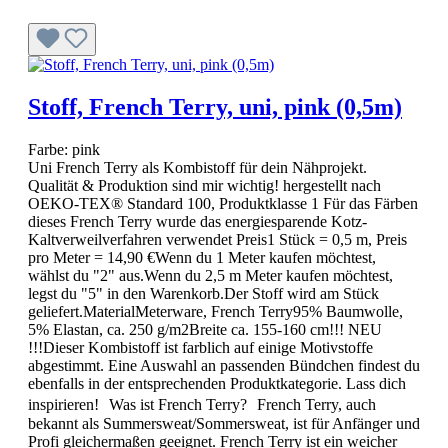
Stoff, French Terry, uni, pink (0,5m)
Farbe:
pink
Uni French Terry als Kombistoff für dein Nähprojekt.
Qualität & Produktion sind mir wichtig! hergestellt nach
OEKO-TEX® Standard 100, Produktklasse 1 Für das Färben
dieses French Terry wurde das energiesparende Kotz-
Kaltverweilverfahren verwendet Preis1 Stück = 0,5 m, Preis
pro Meter = 14,90 €Wenn du 1 Meter kaufen möchtest,
wählst du "2" aus.Wenn du 2,5 m Meter kaufen möchtest,
legst du "5" in den Warenkorb.Der Stoff wird am Stück
geliefert.MaterialMeterware, French Terry95% Baumwolle,
5% Elastan, ca. 250 g/m2Breite ca. 155-160 cm!!! NEU
!!!Dieser Kombistoff ist farblich auf einige Motivstoffe
abgestimmt. Eine Auswahl an passenden Bündchen findest du
ebenfalls in der entsprechenden Produktkategorie. Lass dich
inspirieren! Was ist French Terry? French Terry, auch
bekannt als Summersweat/Sommersweat, ist für Anfänger und
Profi gleichermaßen geeignet. French Terry ist ein weicher