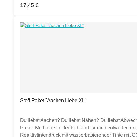
Regulärer Preis:
17,45 €
Halbpanama100% Baumwolle, 200g/qm, Breite ca. 158 
Schürzen, Aufbewahrungstäschchen und andere kreati
Gewebebindung dieses hochwertigen Baumwollstoffs.
Faserrückstände oder kleine weiße Pünktchen können 
ein Umtausch oder eine Rückgabe ausgeschossen. Di
Maßband am Rand siehst du die ungefähre Größe der
Temperatur erlaubt.Nicht bleichen.Keine chemische 
Meterware des Stoffs gekauft. Sollten auf Fotos Utens
dient dies lediglich der Inspiration.
Stoff-Paket "Aachen Liebe XL"
Du liebst Aachen? Du liebst Nähen? Du liebst Abwechs
Paket. Mit Liebe in Deutschland für dich entworfen und
Reaktivtintendruck mit wasserbasierender Tinte mit G