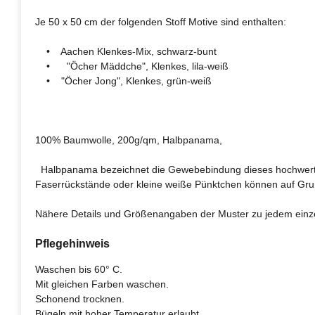
Je 50 x 50 cm der folgenden Stoff Motive sind enthalten:
• Aachen Klenkes-Mix, schwarz-bunt
• "Öcher Mäddche", Klenkes, lila-weiß
• "Öcher Jong", Klenkes, grün-weiß
100% Baumwolle, 200g/qm, Halbpanama,
Halbpanama bezeichnet die Gewebebindung dieses hochwertige
Faserrückstände oder kleine weiße Pünktchen können auf G
Nähere Details und Größenangaben der Muster zu jedem einzeln
Pflegehinweis
Waschen bis 60° C.
Mit gleichen Farben waschen.
Schonend trocknen.
Bügeln mit hoher Temperatur erlaubt.