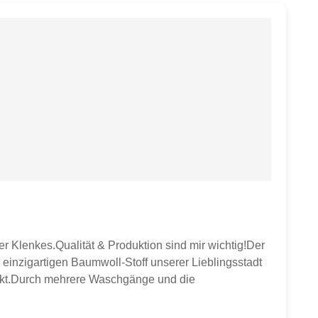
er Klenkes.Qualität & Produktion sind mir wichtig!Der
 einzigartigen Baumwoll-Stoff unserer Lieblingsstadt
ruckt.Durch mehrere Waschgänge und die
 Meter = 34,90 €.Breite ca. 158 cm.Wenn du 1 Meter
d am Stück geliefert.Material:Meterware,