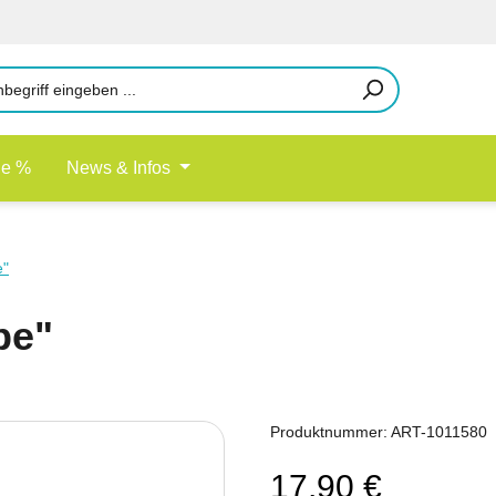
le %
News & Infos
e"
be"
Produktnummer:
ART-1011580
17,90 €