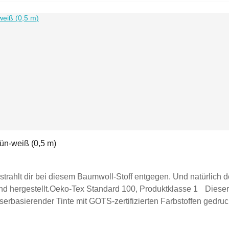
ün-weiß (0,5 m)
strahlt dir bei diesem Baumwoll-Stoff entgegen. Und natürlich d
land hergestellt.Oeko-Tex Standard 100, Produktklasse 1 Dieser
sserbasierender Tinte mit GOTS-zertifizierten Farbstoffen ged
 auch für Babyartikel geeignet.Preis:1 Stück = 0,5 m, Preis pro
r kaufen möchtest, legst du "5" in den Warenkorb.Der Stoff wir