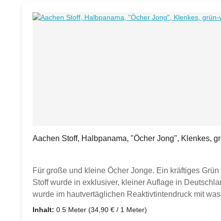
Produktgalerie überspringen
Aachen Stoff, Halbpanama, "Öcher Jong", Klenkes, gr
Für große und kleine Öcher Jonge. Ein kräftiges Grün 
Stoff wurde in exklusiver, kleiner Auflage in Deutsch
wurde im hautvertäglichen Reaktivtintendruck mit wa
Hochveredelung ist der Stoff sehr hautverträglich und
Inhalt:
0.5 Meter
(34,90 € / 1 Meter)
kaufen möchtest, wählst du "2" aus.Wenn du 2,5 m Mete