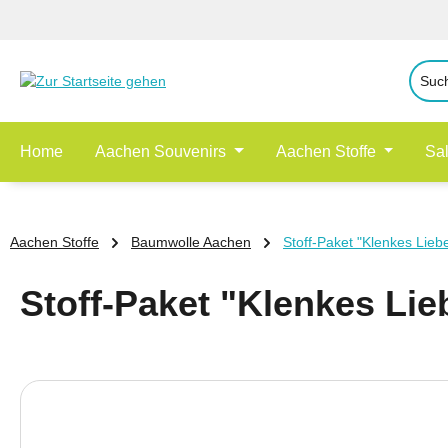
 Hauptinhalt springen
Zur Suche springen
Zur Hauptnavigation springen
Home
Aachen Souvenirs
Aachen Stoffe
Sa
Aachen Stoffe
Baumwolle Aachen
Stoff-Paket "Klenkes Lieb
Stoff-Paket "Klenkes Lie
Bildergalerie überspringen