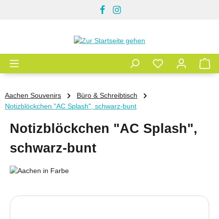
Zum Hauptinhalt springen
Aachen Souvenirs
Büro & Schreibtisch
Notizblöckchen "AC Splash", schwarz-bunt
Notizblöckchen "AC Splash",
schwarz-bunt
Bildergalerie überspringen