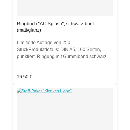
Ringbuch "AC Splash", schwarz-bunt
(matt/glanz)
Limitierte Auflage von 250
StückProduktdetails: DIN A5, 160 Seiten,
punktiert, Ringung mit Gummiband schwarz,
erhältlich in matt oder glänzend. Bitte Auswahl
treffenHergestellt in Deutschland
Regulärer Preis:
16,50 €