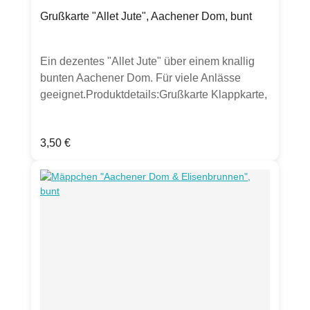
Grußkarte "Allet Jute", Aachener Dom, bunt
Ein dezentes "Allet Jute" über einem knallig
bunten Aachener Dom. Für viele Anlässe
geeignet.Produktdetails:Grußkarte Klappkarte,
DIN lang300g Bilderdruckpapier mattinkl.
transparenten UmschlagHergestellt in
Regulärer Preis:
3,50 €
Deutschland