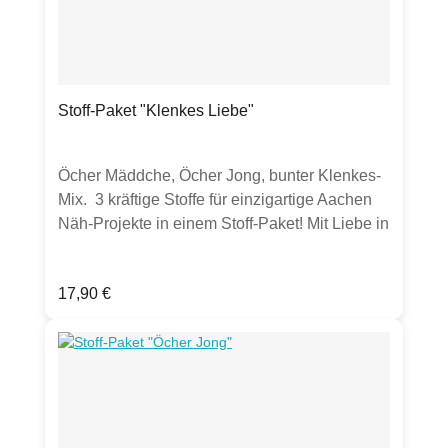
Stoff-Paket "Klenkes Liebe"
Öcher Mäddche, Öcher Jong, bunter Klenkes-
Mix. 3 kräftige Stoffe für einzigartige Aachen
Näh-Projekte in einem Stoff-Paket! Mit Liebe in
Deutschland für dich entworfen und
hergestellt. Der einzigartige Stoff unserer
Regulärer Preis:
17,90 €
Lieblingsstadt wurde in Deutschland im
hautvertäglichen Reaktivtintendruck mit
wasserbasierender Tinte mit GOTS-
zertifizierten Farbstoffen gedruckt. Durch
mehrere Waschgänge und die
Hochveredelung ist der Stoff sehr
hautverträglich und auch für Babyartikel