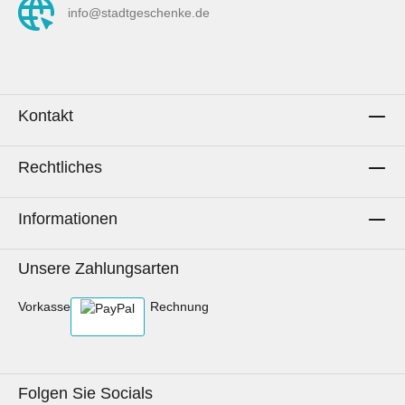
Deiner kreativen Fantasie kannst du mit
info@stadtgeschenke.de
French Terry freien Lauf lassen.Näh-
TippVerwende zum Nähen mit der
Nähmaschine am besten eine Jersey-Nadel
(oder andere geeignete für Maschenware),
damit der Stoff nicht kaputt gemacht wird. Die
Kontakt
Jersey-Nadel ist runder und dehnt das
Gewebe auseinander beim Einstechen. Wenn
Rechtliches
du Nähanfänger bist, erkundige dich nach den
möglichen Stichen, die du beim French Terry
Informationen
verwendest mit der Maschine. Es sollte ein
dehnbarer Stich sein, damit die Eigenschaft
des Stoffs genutzt wird und die Naht nicht beim
Unsere Zahlungsarten
ersten Anziehen reißt.Pflegehinweise Aachen-
French Terry & PanelWaschen bis 40° C.Mit
Vorkasse
Rechnung
gleichen Farben waschen.Schonend trocknen
(Herstellerangabe; ich rate jedoch zu nicht
trocknen, damit der Stoff länger schön
Folgen Sie Socials
bleibt)Bügeln bei mittlerer Temperatur.Nicht