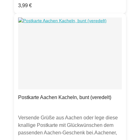
Regulärer Preis:
3,99 €
Karlssiegel, Marschiertor,
PrinteProduktdetails:Grußkarte Klappkarte,
DIN A6hochwertige 300g Chromokarton-
Kartematt mit Silber-Folienprägung, gut
beschreibbarinkl. transparentem
UmschlagHergestellt in Deutschland
Postkarte Aachen Kacheln, bunt (veredelt)
Versende Grüße aus Aachen oder lege diese
knallige Postkarte mit Glückwünschen dem
passenden Aachen-Geschenk bei.Aachener,