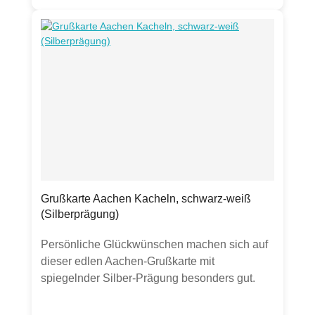
kann zu Abrieb führen.Verpackt in Folie mit
perforierter Öffnung an der Seite zum
einfachen Entnehmen der Servietten.
Grußkarte Aachen Kacheln, schwarz-weiß
(Silberprägung)
Persönliche Glückwünschen machen sich auf
dieser edlen Aachen-Grußkarte mit
spiegelnder Silber-Prägung besonders gut.
Die passenden Geschenke gibt es natürlich
auch.Aachener, Dom, Rathaus, Klenkes,