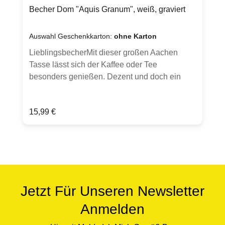
ohne Dekoration oder anderen Artikeln, die auf
Becher Dom "Aquis Granum", weiß, graviert
den Fotos gezeigt sind. Ansichten dienen zur
Inspiration.
Auswahl Geschenkkarton:
ohne Karton
LieblingsbecherMit dieser großen Aachen
Tasse lässt sich der Kaffee oder Tee
besonders genießen. Dezent und doch ein
Hingucker - und Hinfühler durch seine Gravur.
Jeder Becher wird von Hand gesandstrahlt.
Regulärer Preis:
15,99 €
Optional in weißem Geschenkkarton mit
Sichtfenster erhältlich (bitte Auswahl treffen).
(Hinweis: Hier wird ausschließlich der Becher
verkauft, ohne Dekoration und anderen
Artikeln, die auf den Fotos gezeigt sind. Karton
wird ohne Geschenkband und Etikett geliefert -
Ansichten dienen zur
Jetzt Für Unseren Newsletter
Inspiration.)Produktdetails:Porzellan Becher
Anmelden
weiß, graviert
spülmaschinenfestFassungsvermögen ca.