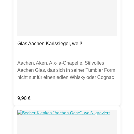
einer Kollektion zu
zeigen.)Produktdetails:Durchmesser: ca. 8,5
cm31,5 clSchwarze Outline Aachener
Elisenbrunnen Hergestellt in Deutschland
Glas Aachen Karlssiegel, weiß
Aachen, Aken, Aix-la-Chapelle. Stilvolles
Aachen Glas, das sich in seiner Tumbler Form
nicht nur für einen edlen Whisky oder Cognac
hervorragend anbietet. Auch als Trinkglas für
Wasser, Säfte oder Softdrinks ist es sehr gut
Regulärer Preis:
9,90 €
geeignet und liegt gut in der Hand. Oder
möchten Sie ein Dessert besonders elegant
anrichten?Erhältlich auch mit anderen
Motiven.(Hinweis: Hier wird ausschließlich das
Glas verkauft. Inhalte, Dekoration oder andere