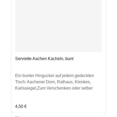
Serviette Aachen Kacheln, bunt
Ein bunter Hingucker auf jedem gedeckten
Tisch: Aachener Dom, Rathaus, Klenkes,
Karlssiegel,Zum Verschenken oder selber
Dekorieren.Produktdetails:20 Servietten aus
chlorfrei gebleichtem Tissue33 x 33cm,
Regulärer Preis:
4,50 €
lebensmittelechtstarker Farbauftrag kann zu
Abrieb führen.Verpackt in Folie mit perforierter