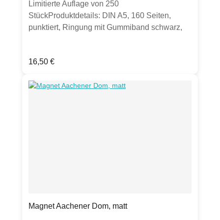
Limitierte Auflage von 250
StückProduktdetails: DIN A5, 160 Seiten,
punktiert, Ringung mit Gummiband schwarz,
erhältlich in matt oder glänzend. Bitte Auswahl
treffenHergestellt in Deutschland
Regulärer Preis:
16,50 €
Magnet Aachener Dom, matt