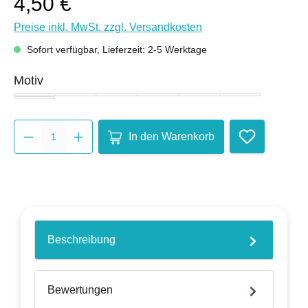
4,50 €
Preise inkl. MwSt. zzgl. Versandkosten
Sofort verfügbar, Lieferzeit: 2-5 Werktage
auswählen
Motiv
Dom
Karlssiegel
Klenkes
Marschiertor
Printe
Rathaus
Set
Produkt Anzahl: Gib den gewünsc
In den Warenkorb
Beschreibung
Bewertungen