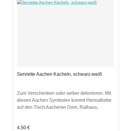
Öffnung an der Seite zum einfachen
Entnehmen der Servietten.
Serviette Aachen Kacheln, schwarz-weiß
Zum Verschenken oder selber dekorieren. Mit
diesen Aachen Symbolen kommt Heimatliebe
auf den Tisch:Aachener Dom, Rathaus,
Klenkes, KarlssiegelProduktdetails:20
Servietten aus chlorfrei gebleichtem Tissue33
Regulärer Preis:
4,50 €
x 33cm, lebensmittelechtstarker Farbauftrag