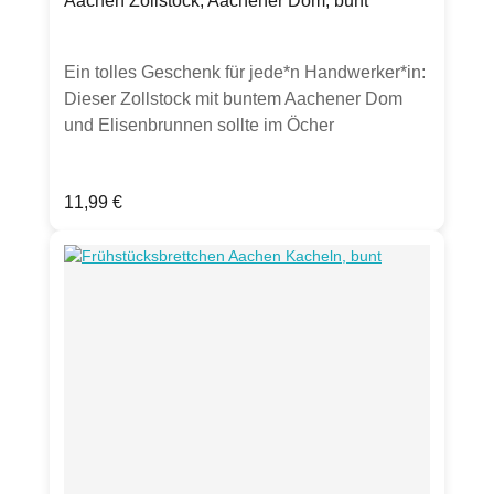
Aachen Zollstock, Aachener Dom, bunt
Ein tolles Geschenk für jede*n Handwerker*in:
Dieser Zollstock mit buntem Aachener Dom
und Elisenbrunnen sollte im Öcher
Werkzeugkoffer nicht
fehlen.Produktdetails:Hochwertiger Holz-
Regulärer Preis:
11,99 €
ZollstockGesamtlänge 2 m, mit
innenliegenden, glasfaserverstärkten,
Polyamidgelenken (wasserfest)mit 180°
Winkelanzeige, Skalierung beidseitig in
schwar und Dezimalzahlen in Magenta,CE
Prüfkennzeichen, Genauigkeitsklasse
IIIEinteilung cm/mmEinrastung bei 180
°beidseitig bedrucktHerstellung und
Bedruckung in Deutschland.