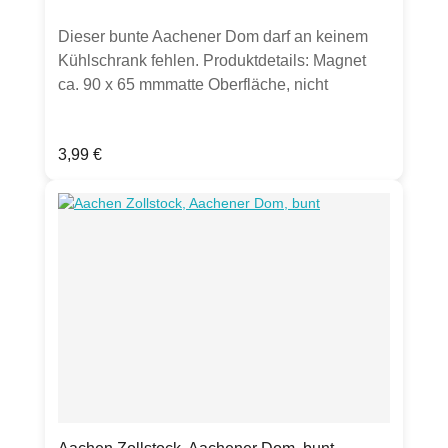
Dieser bunte Aachener Dom darf an keinem
Kühlschrank fehlen. Produktdetails: Magnet
ca. 90 x 65 mmmatte Oberfläche​, nicht
biegsamErhältlich in bunt oder pastell,
ebenfalls das Motiv des Elisenbrunnens. Bitte
Regulärer Preis:
3,99 €
Auswahl zu Farbe und Motiv treffen oder als
Set bestellen.