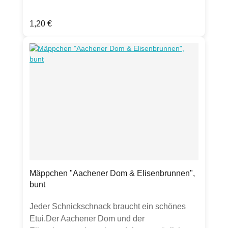
Dom, Rathaus, Klenkes,
KarlssiegelProduktdetails:Postkarte, DIN
Regulärer Preis:
1,20 €
A6,hochwertige 300g Chromokarton-Kartematt
mit partieller Lackierung auf Symbolengut
beschreibbarHergestellt in Deutschland
Mäppchen "Aachener Dom & Elisenbrunnen",
bunt
Jeder Schnickschnack braucht ein schönes
Etui.Der Aachener Dom und der