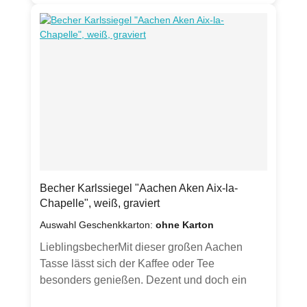
Sichtfenster erhältlich (bitte Auswahl treffen).
(Hinweis: Hier wird ausschließlich der Becher
verkauft, ohne Dekoration und anderen
Artikeln, die auf den Fotos gezeigt sind. Karton
wird ohne Geschenkband und Etikett geliefert -
Ansichten dienen zur
Inspiration.)Produktdetails:Porzellan Becher
weiß, graviert
spülmaschinenfestFassungsvermögen ca.
0,35lDurchmesser ca. 9,8 cmHöhe ca. 10
cmGewicht ca. 350 gvon Hand gesandstrahlt
Klimaneutral hergestellt.
Becher Karlssiegel "Aachen Aken Aix-la-
Chapelle", weiß, graviert
Auswahl Geschenkkarton:
ohne Karton
LieblingsbecherMit dieser großen Aachen
Tasse lässt sich der Kaffee oder Tee
besonders genießen. Dezent und doch ein
Hingucker - und Hinfühler durch seine Gravur.