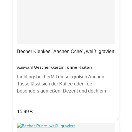
Artikel auf Fotos dienen lediglich zu
Inspirationszwecken und als
Anschauungsbeispiele, um z.B. Artikel einer
Kollektion zu
zeigen.)Produktdetails:Durchmesser: ca. 8,5
cm31,5 clFarbe: ätzweiß Hergestellt in
Deutschland
Becher Klenkes "Aachen Oche", weiß, graviert
Auswahl Geschenkkarton:
ohne Karton
LieblingsbecherMit dieser großen Aachen
Tasse lässt sich der Kaffee oder Tee
besonders genießen. Dezent und doch ein
Hingucker - und Hinfühler durch seine Gravur.
Jeder Becher wird von Hand gesandstrahlt.
Regulärer Preis:
15,99 €
Optional in weißem Geschenkkarton mit
Sichtfenster erhältlich (bitte Auswahl treffen).
(Hinweis: Hier wird ausschließlich der Becher