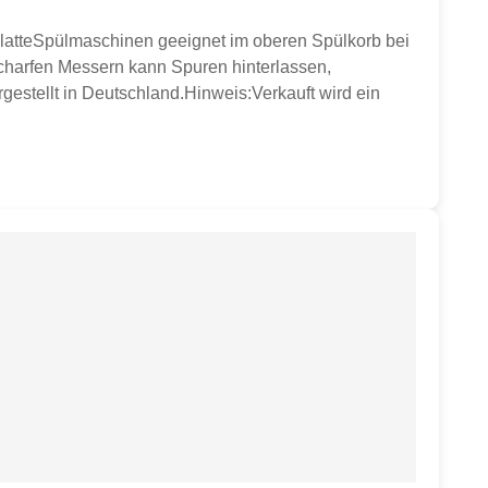
platteSpülmaschinen geeignet im oberen Spülkorb bei
scharfen Messern kann Spuren hinterlassen,
gestellt in Deutschland.Hinweis:Verkauft wird ein
piration. Farben können chargenbedingt abweichen.