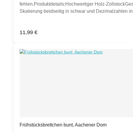
fehlen.Produktdetails:Hochwertiger Holz-ZollstockGe
Skalierung beidseitig in schwar und Dezimalzahlen i
bedrucktHerstellung und Bedruckung in Deutschland.
Regulärer Preis:
11,99 €
Frühstücksbrettchen bunt, Aachener Dom