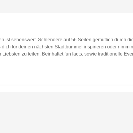
n ist sehenswert. Schlendere auf 56 Seiten gemütlich durch die
s dich für deinen nächsten Stadtbummel inspirieren oder ni
Liebsten zu teilen. Beinhaltet fun facts, sowie traditionelle E
 through the seasons. Get inspired for your next stroll through t
des fun facts, as well as information on traditional events and 
ndungUntertitelung: deutsch / englisch Hergestellt in Deutsch
lossen.Hinweis: Verkauft wird ein Buch. Sollten weitere Artike