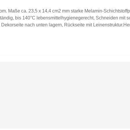
Dom. Maße ca. 23,5 x 14,4 cm2 mm starke Melamin-Schichtstoff
eständig, bis 140°C lebensmittelhygienegerecht, Schneiden mit 
 Dekorseite nach unten lagern, Rückseite mit Leinenstruktur.Her
enstände auf Fotos zu sehen sein, dient dies lediglich zur Ins