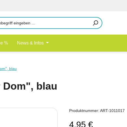
le %
News & Infos
om", blau
 Dom", blau
Produktnummer:
ART-1011017
4,95 €