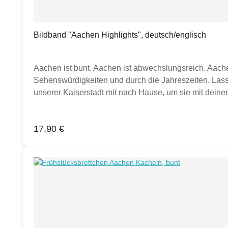
Bildband "Aachen Highlights", deutsch/englisch
Aachen ist bunt. Aachen ist abwechslungsreich. Aache
Sehenswürdigkeiten und durch die Jahreszeiten. Las
unserer Kaiserstadt mit nach Hause, um sie mit deinen 
the city of Aachen. Passing the major sights and moving
beautiful Aachen to share with your loved ones. Inclu
Regulärer Preis:
17,90 €
Seiten, Softcover mit Buchrücken Hochwertige Fadenbi
Buchpreisbindung und ist somit von Rabatten ausgesch
dies lediglich zur Inspiration.