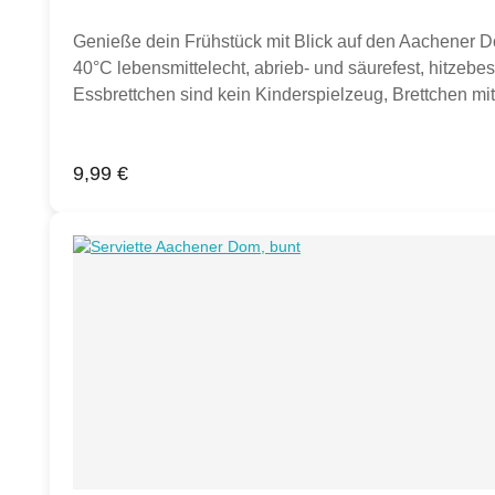
Genieße dein Frühstück mit Blick auf den Aachener 
40°C lebensmittelecht, abrieb- und säurefest, hitzeb
Essbrettchen sind kein Kinderspielzeug, Brettchen mit
Frühstücksbrettchen. Sollten weitere Artikel oder Geg
Regulärer Preis:
9,99 €