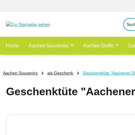
 Hauptinhalt springen
Zur Suche springen
Zur Hauptnavigation springen
Home
Aachen Souvenirs
Aachen Stoffe
Sa
Aachen Souvenirs
als Geschenk
Geschenktüte "Aachener D
Geschenktüte "Aachener
Bildergalerie überspringen