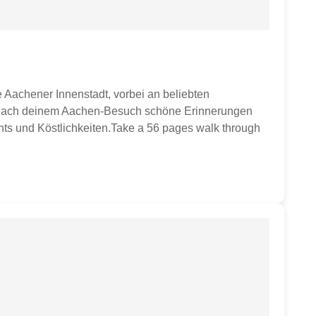
 Aachener Innenstadt, vorbei an beliebten
mm nach deinem Aachen-Besuch schöne Erinnerungen
vents und Köstlichkeiten.Take a 56 pages walk through
he city or take home memories of your visit to our
treats. Produktbeschreibung Format ca. 16,5 x 23 cm 56
land.Buchpreisbindung: Dieser Artikel unterliegt der
l oder Gegenstände auf Fotos zu sehen sein, dient