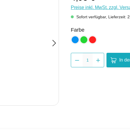
Preise inkl. MwSt. zzgl. Ver
Sofort verfügbar, Lieferzeit:
auswählen
Farbe
blau
grün
rot
Produkt 
In d