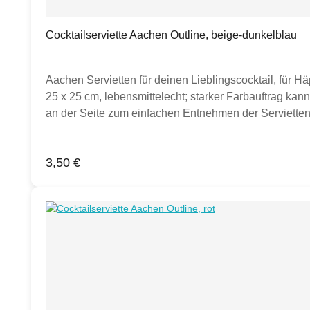
Cocktailserviette Aachen Outline, beige-dunkelblau
Aachen Servietten für deinen Lieblingscocktail, für H
25 x 25 cm, lebensmittelecht; starker Farbauftrag kan
an der Seite zum einfachen Entnehmen der Servietten.
auf Bildern zu sehen sein, dienen diese ausschließlich
Regulärer Preis:
3,50 €