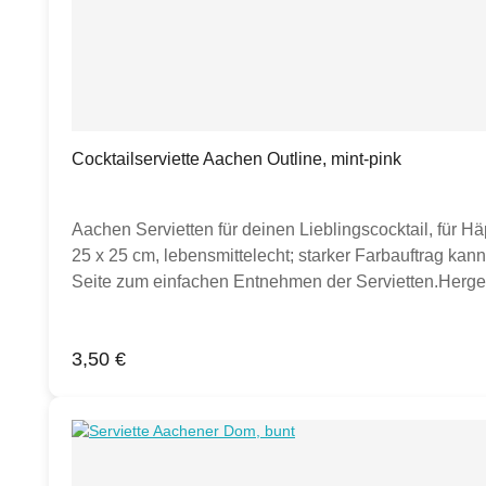
Cocktailserviette Aachen Outline, mint-pink
Aachen Servietten für deinen Lieblingscocktail, für H
25 x 25 cm, lebensmittelecht; starker Farbauftrag kann
Seite zum einfachen Entnehmen der Servietten.Hergest
Bildern zu sehen sein, dienen diese ausschließlich zur
Regulärer Preis:
3,50 €