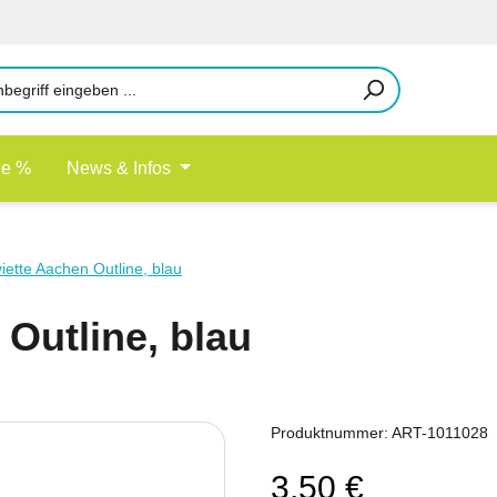
le %
News & Infos
viette Aachen Outline, blau
 Outline, blau
Produktnummer:
ART-1011028
3,50 €