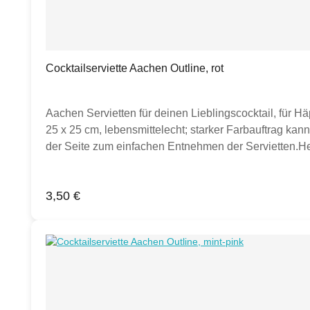
Cocktailserviette Aachen Outline, rot
Aachen Servietten für deinen Lieblingscocktail, für H
25 x 25 cm, lebensmittelecht; starker Farbauftrag kann z
der Seite zum einfachen Entnehmen der Servietten.Her
auf Bildern zu sehen sein, dienen diese ausschließlich
Regulärer Preis:
3,50 €