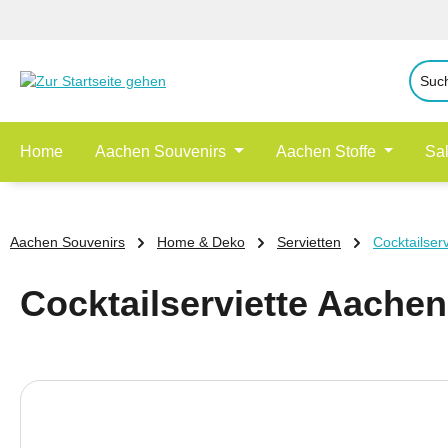
 Hauptinhalt springen
Zur Suche springen
Zur Hauptnavigation springen
Home
Aachen Souvenirs
Aachen Stoffe
Sa
Aachen Souvenirs
Home & Deko
Servietten
Cocktailser
Cocktailserviette Aachen
Bildergalerie überspringen