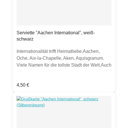
zeigen.)Produktdetails:Durchmesser: ca. 8,5
cm31,5 clFarbe: ätzweißOutline Aachener
Elisenbrunnen Hergestellt in Deutschland
Serviette "Aachen International", weiß-
schwarz
Internationalität trifft Heimatliebe.Aachen,
Oche, Aix-la-Chapelle, Aken, Aquisgranum.
Viele Namen für die tollste Stadt der Welt.Auch
als Mitbringsel super.Produktdetails:20
Servietten aus chlorfrei gebleichtem Tissue33
Regulärer Preis:
4,50 €
x 33cm, lebensmittelechtstarker Farbauftrag
kann zu Abrieb führen.Verpackt in Folie mit
perforierter Öffnung an der Seite zum
einfachen Entnehmen der Servietten.