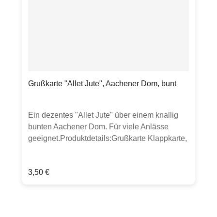
Grußkarte "Allet Jute", Aachener Dom, bunt
Ein dezentes "Allet Jute" über einem knallig
bunten Aachener Dom. Für viele Anlässe
geeignet.Produktdetails:Grußkarte Klappkarte,
DIN lang300g Bilderdruckpapier mattinkl.
transparenten UmschlagHergestellt in
Regulärer Preis:
3,50 €
Deutschland