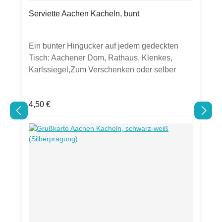
Serviette Aachen Kacheln, bunt
Ein bunter Hingucker auf jedem gedeckten
Tisch: Aachener Dom, Rathaus, Klenkes,
Karlssiegel,Zum Verschenken oder selber
Dekorieren.Produktdetails:20 Servietten aus
chlorfrei gebleichtem Tissue33 x 33cm,
Regulärer Preis:
4,50 €
lebensmittelechtstarker Farbauftrag kann zu
Abrieb führen.Verpackt in Folie mit perforierter
Öffnung an der Seite zum einfachen
Entnehmen der Servietten.