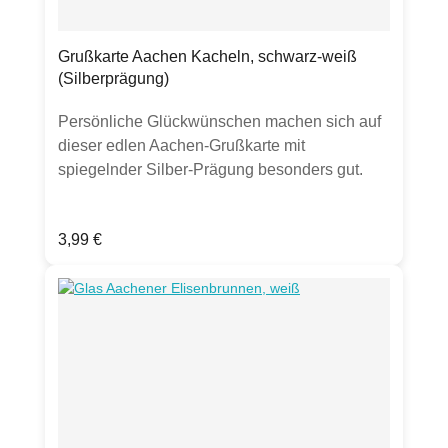
Grußkarte Aachen Kacheln, schwarz-weiß
(Silberprägung)
Persönliche Glückwünschen machen sich auf
dieser edlen Aachen-Grußkarte mit
spiegelnder Silber-Prägung besonders gut.
Die passenden Geschenke gibt es natürlich
auch.Aachener, Dom, Rathaus, Klenkes,
Regulärer Preis:
3,99 €
Karlssiegel, Marschiertor,
PrinteProduktdetails:Grußkarte Klappkarte,
DIN A6hochwertige 300g Chromokarton-
Kartematt mit Silber-Folienprägung, gut
beschreibbarinkl. transparentem
UmschlagHergestellt in Deutschland