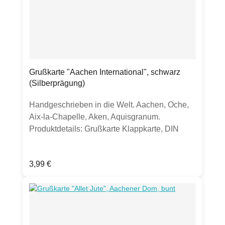
Grußkarte "Aachen International", schwarz
(Silberprägung)
Handgeschrieben in die Welt. Aachen, Oche,
Aix-la-Chapelle, Aken, Aquisgranum.
Produktdetails: Grußkarte Klappkarte, DIN
A6hochwertige 300g Chromokarton-Kartematt
mit Silber-Folienprägung, gut beschreibbarinkl.
Regulärer Preis:
3,99 €
transparentem UmschlagHergestellt in
Deutschland