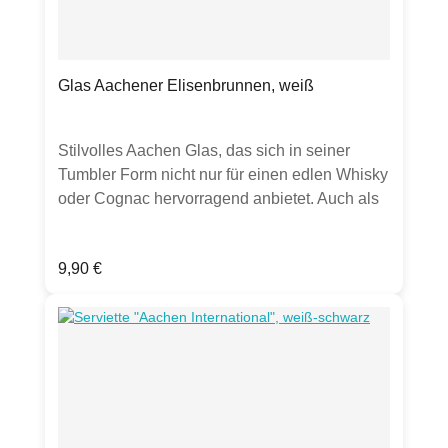
Glas Aachener Elisenbrunnen, weiß
Stilvolles Aachen Glas, das sich in seiner
Tumbler Form nicht nur für einen edlen Whisky
oder Cognac hervorragend anbietet. Auch als
Trinkglas für Wasser, Säfte oder Softdrinks ist
es sehr gut geeignet und liegt gut in der Hand.
Regulärer Preis:
9,90 €
Oder möchten Sie ein Dessert besonders
elegant anrichten?Erhältlich in schwarz oder
weiß, sowie mit anderen Motiven.(Hinweis:
Hier wird ausschließlich das Glas verkauft.
Inhalte, Dekoration oder andere Artikel auf
Fotos dienen lediglich zu Inspirationszwecken
und als Anschauungsbeispiele, um z.B. Artikel
einer Kollektion zu