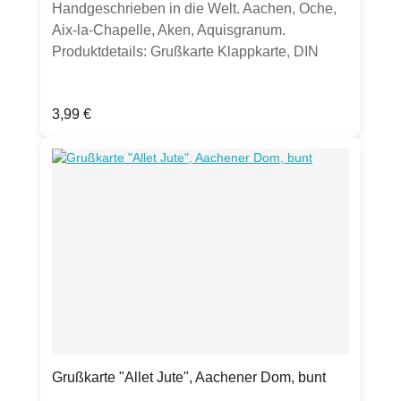
Handgeschrieben in die Welt. Aachen, Oche,
Aix-la-Chapelle, Aken, Aquisgranum.
Produktdetails: Grußkarte Klappkarte, DIN
A6hochwertige 300g Chromokarton-Kartematt
mit Silber-Folienprägung, gut beschreibbarinkl.
Regulärer Preis:
3,99 €
transparentem UmschlagHergestellt in
Deutschland
Grußkarte "Allet Jute", Aachener Dom, bunt