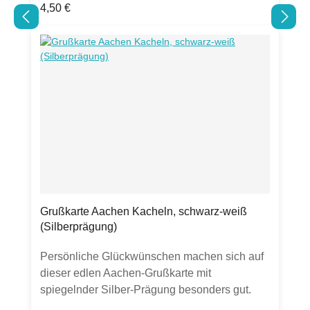
Regulärer Preis:
4,50 €
lebensmittelechtstarker Farbauftrag kann zu
Abrieb führen.Verpackt in Folie mit perforierter
Öffnung an der Seite zum einfachen
Entnehmen der Servietten.
Grußkarte Aachen Kacheln, schwarz-weiß
(Silberprägung)
Persönliche Glückwünschen machen sich auf
dieser edlen Aachen-Grußkarte mit
spiegelnder Silber-Prägung besonders gut.
Die passenden Geschenke gibt es natürlich