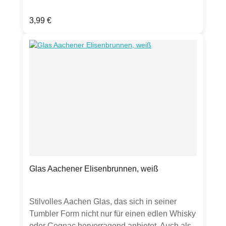
auch.Aachener, Dom, Rathaus, Klenkes,
Regulärer Preis:
3,99 €
Karlssiegel, Marschiertor,
PrinteProduktdetails:Grußkarte Klappkarte,
DIN A6hochwertige 300g Chromokarton-
Kartematt mit Silber-Folienprägung, gut
beschreibbarinkl. transparentem
UmschlagHergestellt in Deutschland
Glas Aachener Elisenbrunnen, weiß
Stilvolles Aachen Glas, das sich in seiner
Tumbler Form nicht nur für einen edlen Whisky
oder Cognac hervorragend anbietet. Auch als