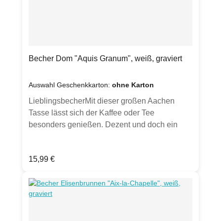
Becher Dom "Aquis Granum", weiß, graviert
Auswahl Geschenkkarton:
ohne Karton
LieblingsbecherMit dieser großen Aachen
Tasse lässt sich der Kaffee oder Tee
besonders genießen. Dezent und doch ein
Hingucker - und Hinfühler durch seine Gravur.
Jeder Becher wird von Hand gesandstrahlt.
Regulärer Preis:
15,99 €
Optional in weißem Geschenkkarton mit
Sichtfenster erhältlich (bitte Auswahl treffen).
(Hinweis: Hier wird ausschließlich der Becher
verkauft, ohne Dekoration und anderen
Artikeln, die auf den Fotos gezeigt sind. Karton
wird ohne Geschenkband und Etikett geliefert -