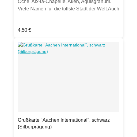
Oche, Aix-la-Chapelle, Aken, Aquisgranum.
Viele Namen für die tollste Stadt der Welt.Auch
als Mitbringsel super.Produktdetails:20
Servietten aus chlorfrei gebleichtem Tissue33
Regulärer Preis:
4,50 €
x 33cm, lebensmittelechtstarker Farbauftrag
kann zu Abrieb führen.Verpackt in Folie mit
perforierter Öffnung an der Seite zum
einfachen Entnehmen der Servietten.
Grußkarte "Aachen International", schwarz
(Silberprägung)