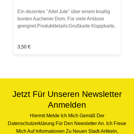
Ein dezentes "Allet Jute" über einem knallig
bunten Aachener Dom. Für viele Anlässe
geeignet.Produktdetails:Grußkarte Klappkarte,
DIN lang300g Bilderdruckpapier mattinkl.
transparenten UmschlagHergestellt in
Regulärer Preis:
3,50 €
Deutschland
Jetzt Für Unseren Newsletter
Anmelden
Hiermit Melde Ich Mich Gemäß Der
Datenschutzerklärung Für Den Newsletter An. Ich Freue
Mich Auf Informationen Zu Neuen Stadt-Artikeln,