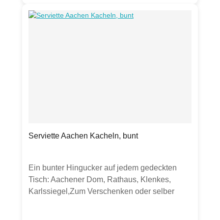
beige-dunkelblau(auch in anderen Farben
erhältlich)Verpackt in Folie mit perforierter
Öffnung an der Seite zum einfachen
Entnehmen der Servietten.Hergestellt in
Deutschland.Hinweis: Verkauft wird eine
Packung Servietten. Sollten andere Artikel
oder Gegenstände auf Bildern zu sehen sein,
dienen diese ausschließlich zur Inspiration.
Serviette Aachen Kacheln, bunt
Ein bunter Hingucker auf jedem gedeckten
Tisch: Aachener Dom, Rathaus, Klenkes,
Karlssiegel,Zum Verschenken oder selber
Dekorieren.Produktdetails:20 Servietten aus
chlorfrei gebleichtem Tissue33 x 33cm,