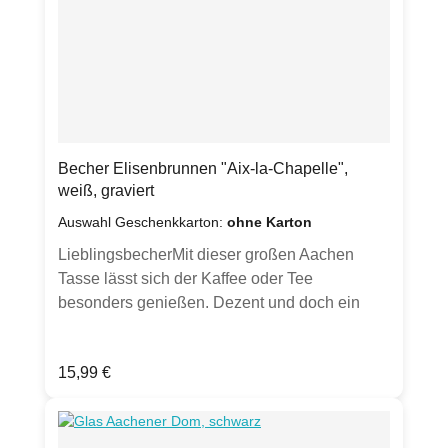
Ansichten dienen zur
Inspiration.)Produktdetails:Porzellan Becher
weiß, graviert
spülmaschinenfestFassungsvermögen ca.
0,35lDurchmesser ca. 9,8 cmHöhe ca. 10
cmGewicht ca. 350 gvon Hand gesandstrahlt
Klimaneutral hergestellt.
Becher Elisenbrunnen "Aix-la-Chapelle",
weiß, graviert
Auswahl Geschenkkarton:
ohne Karton
LieblingsbecherMit dieser großen Aachen
Tasse lässt sich der Kaffee oder Tee
besonders genießen. Dezent und doch ein
Hingucker - und Hinfühler durch seine Gravur.
Jeder Becher wird von Hand gesandstrahlt.
Regulärer Preis:
15,99 €
Optional in weißem Geschenkkarton mit
Sichtfenster erhältlich (bitte Auswahl
treffen).Aachen ist eine Kurstadt und heißt
eigentlich Bad Aachen. Schon Kaiser Karl