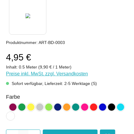
Produktnummer:
ART-BD-0003
4,95 €
Inhalt:
0.5 Meter
(9,90 € / 1 Meter)
Preise inkl. MwSt. zzgl. Versandkosten
Sofort verfügbar, Lieferzeit: 2-5 Werktage (S)
auswählen
Farbe
bordeaux
froschgrün
gelb
hellgrau
kiwi
nachtblau
orange (hell)
petrol
pink
rot
royalblau
schwarz
türkis 
weiß
Produkt Anzahl: Gib den gewünsc