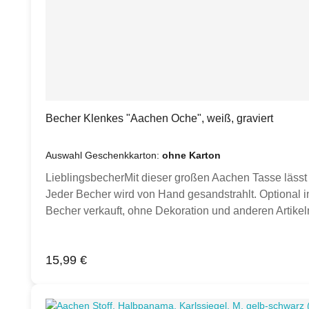
Becher Klenkes "Aachen Oche", weiß, graviert
Auswahl Geschenkkarton:
ohne Karton
LieblingsbecherMit dieser großen Aachen Tasse lässt 
Jeder Becher wird von Hand gesandstrahlt. Optional in
Becher verkauft, ohne Dekoration und anderen Artikeln
Inspiration.)Produktdetails:Porzellan Becher weiß,
Hand gesandstrahlt Klimaneutral hergestellt.
Regulärer Preis:
15,99 €