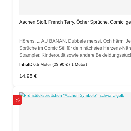
Aachen Stoff, French Terry, Öcher Sprüche, Comic, ge
Hörens, ... AU BANAN. Dubbele merssi. Och härm. Jeck
Sprüche im Comic Stil für dein nächstes Herzens-Nähp
Strampler, Kinderoutfit sowie andere Bekleidungsstüc
andere kreative Projekte lassen sich ebenfalls proble
Inhalt:
0.5 Meter
(29,90 € / 1 Meter)
in Deutschland hergestellt. Oeko-Tex Standard 100, 
Regulärer Preis:
14,95 €
Waschgänge und die Hochveredelung ist der Stoff sehr
aus.Wenn du 2,5 m Meter kaufen möchtest, legst du "
ca. 310g/qm, Breite ca. 160 cm, Motivbreite ca 156 
nach Kombistoffen! Eine Auswahl an passenden uni B
Rabatt
%
Produktkategorien. Die Aachen-Stoffe wurden teils farb
Bündchen, die farblich einen schönen Kontrast bilden 
Aachen-Stoff. Schwarz und Grau passen als Bündchen 
Summersweat/Sommersweat, ist für Anfänger und Profi 