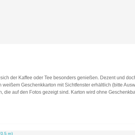
sich der Kaffee oder Tee besonders genießen. Dezent und doch 
 weißem Geschenkkarton mit Sichtfenster erhältlich (bitte Auswa
, die auf den Fotos gezeigt sind. Karton wird ohne Geschenkban
 graviertspülmaschinenfestFassungsvermögen ca. 0,35lDurchmes