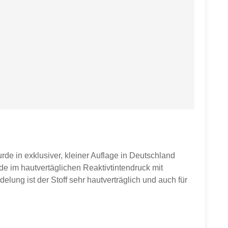
rde in exklusiver, kleiner Auflage in Deutschland
e im hautvertäglichen Reaktivtintendruck mit
ung ist der Stoff sehr hautverträglich und auch für
htest, wählst du "2" aus.Wenn du 2,5 m Meter kaufen
wolle, 200g/qm, Breite ca. 158 cmDas griffige
stäschchen und andere kreative Projekte. Auch