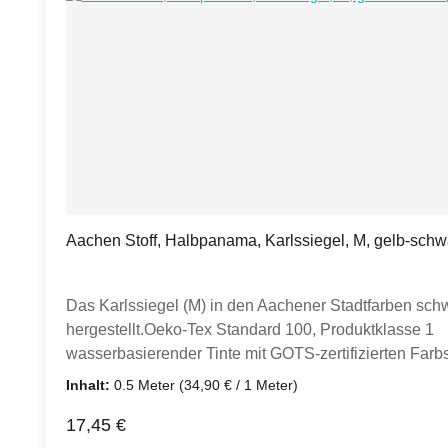
Aachen Stoff, Halbpanama, Karlssiegel, M, gelb-schw
Das Karlssiegel (M) in den Aachener Stadtfarben schwar
hergestellt.Oeko-Tex Standard 100, Produktklasse 1 D
wasserbasierender Tinte mit GOTS-zertifizierten Farb
Babyartikel geeignet.Preis:1 Stück = 0,5 m, Preis pr
Inhalt:
0.5 Meter
(34,90 € / 1 Meter)
möchtest, legst du "5" in den Warenkorb.Der Stoff wi
Regulärer Preis:
17,45 €
Gewebe aus 100% Baumwolle eignet sich super für de