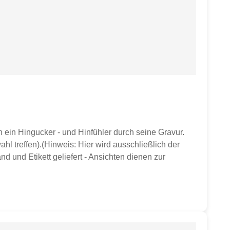
ein Hingucker - und Hinfühler durch seine Gravur.
hl treffen).(Hinweis: Hier wird ausschließlich der
d und Etikett geliefert - Ansichten dienen zur
ser ca. 9,8 cmHöhe ca. 10 cmGewicht ca. 350 gvon