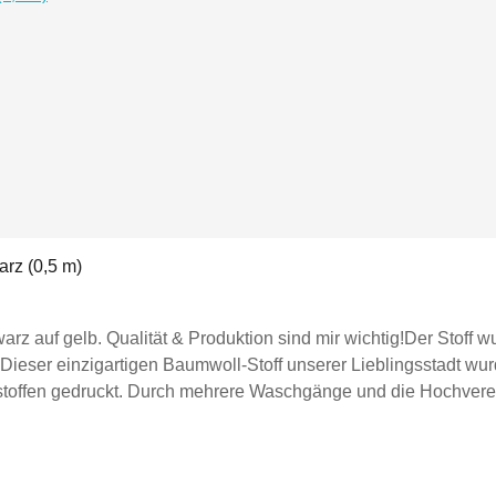
arz (0,5 m)
z auf gelb. Qualität & Produktion sind mir wichtig!Der Stoff wu
ieser einzigartigen Baumwoll-Stoff unserer Lieblingsstadt wurd
stoffen gedruckt. Durch mehrere Waschgänge und die Hochveredel
o Meter = 34,90 €.Breite ca. 158 cm.Wenn du 1 Meter kaufen möc
rd am Stück geliefert.Material:Meterware, Halbpanama100% Baum
in Näh-Projekt wie Kissen, Gardinen, Schürzen, Aufbewahrung