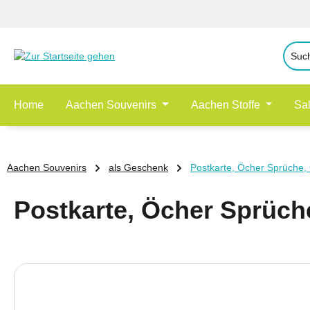
 Hauptinhalt springen
Zur Suche springen
Zur Hauptnavigation springen
Home
Aachen Souvenirs
Aachen Stoffe
Sa
Aachen Souvenirs
als Geschenk
Postkarte, Öcher Sprüche,
Postkarte, Öcher Sprüch
Bildergalerie überspringen