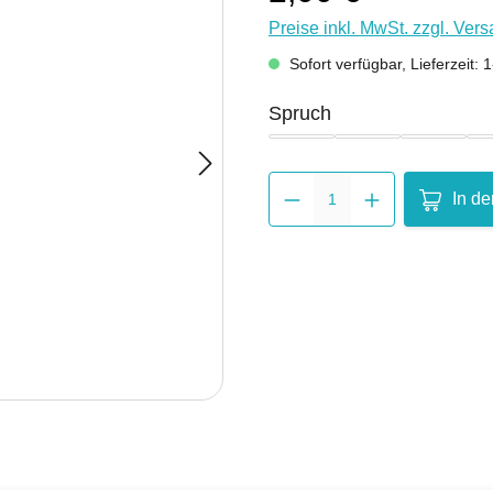
Preise inkl. MwSt. zzgl. Ver
Sofort verfügbar, Lieferzeit:
auswählen
Spruch
4-er Set
Adieda
Dubbel
Produkt 
In d