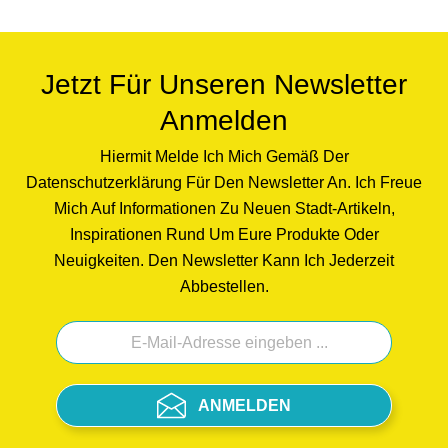
scharfen Messern kann Spuren hinterlassen,
Essbrettchen sind kein Kinderspielzeug,
Brettchen mit Dekorseite nach unten lagern,
Rückseite mit Leinenstruktur.Hergestellt in
Jetzt Für Unseren Newsletter
Deutschland.Hinweis: Verkauft wird ein
Anmelden
Frühstücksbrettchen. Sollten weitere Artikel
oder Gegenstände auf Fotos zu sehen sein,
Hiermit Melde Ich Mich Gemäß Der
dient dies lediglich zur Inspiration. Farben
Datenschutzerklärung Für Den Newsletter An. Ich Freue
können chargenbedingt abweichen.
Mich Auf Informationen Zu Neuen Stadt-Artikeln,
Inspirationen Rund Um Eure Produkte Oder
Neuigkeiten. Den Newsletter Kann Ich Jederzeit
Abbestellen.
ANMELDEN