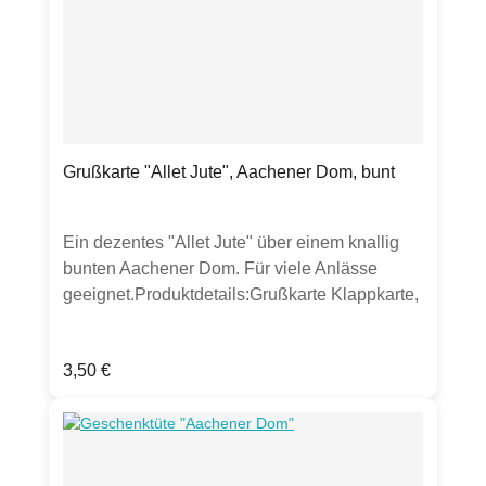
Grußkarte "Allet Jute", Aachener Dom, bunt
Ein dezentes "Allet Jute" über einem knallig
bunten Aachener Dom. Für viele Anlässe
geeignet.Produktdetails:Grußkarte Klappkarte,
DIN lang300g Bilderdruckpapier mattinkl.
transparenten UmschlagHergestellt in
Regulärer Preis:
3,50 €
Deutschland