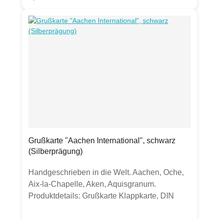
WeihnAACHtEN.Produktdetails: Grußkarte
Klappkarte, DIN langBilderdruckpapier
perlmuttinkl. transparentem
UmschlagHergestellt in Deutschland
Grußkarte "Aachen International", schwarz
(Silberprägung)
Handgeschrieben in die Welt. Aachen, Oche,
Aix-la-Chapelle, Aken, Aquisgranum.
Produktdetails: Grußkarte Klappkarte, DIN
A6hochwertige 300g Chromokarton-Kartematt