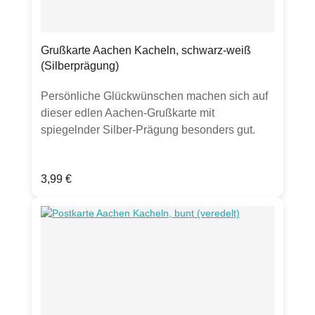
Grußkarte Aachen Kacheln, schwarz-weiß
(Silberprägung)
Persönliche Glückwünschen machen sich auf
dieser edlen Aachen-Grußkarte mit
spiegelnder Silber-Prägung besonders gut.
Die passenden Geschenke gibt es natürlich
auch.Aachener, Dom, Rathaus, Klenkes,
Regulärer Preis:
3,99 €
Karlssiegel, Marschiertor,
PrinteProduktdetails:Grußkarte Klappkarte,
DIN A6hochwertige 300g Chromokarton-
Kartematt mit Silber-Folienprägung, gut
beschreibbarinkl. transparentem
UmschlagHergestellt in Deutschland