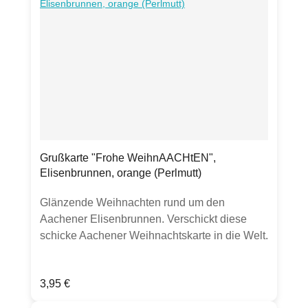
Grußkarte "Frohe WeihnAACHtEN",
Elisenbrunnen, orange (Perlmutt)
Glänzende Weihnachten rund um den
Aachener Elisenbrunnen. Verschickt diese
schicke Aachener Weihnachtskarte in die Welt.
Oder schreibe liebe Worte an deinen
Lieblings-Öcher. In Perlmuttglanz veredelt die
Regulärer Preis:
3,95 €
Grußkarte deine Weihnachtswünsche, egal
wer sie bekommt. Frohe