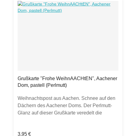
WeihnAACHtEN.Produktdetails: Grußkarte
Klappkarte, DIN langBilderdruckpapier
Perlmutt(Außenseite silber hochglänzend,
Innenseite matt)inkl. transparentem
UmschlagHergestellt in Deutschland.
Grußkarte "Frohe WeihnAACHtEN", Aachener
Dom, pastell (Perlmutt)
Weihnachtspost aus Aachen. Schnee auf den
Dächern des Aachener Doms. Der Perlmutt-
Glanz auf dieser Grußkarte veredelt die
Wünsche. Verschicke diese einzigartige
Weihnachtskarte in die Welt. Oder an einen
Regulärer Preis:
3,95 €
anderen Aachener. Frohe