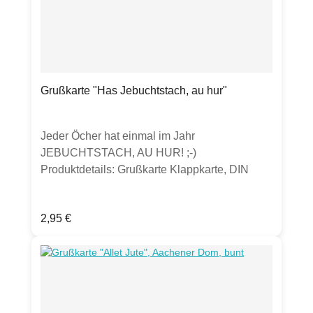
Grußkarte "Has Jebuchtstach, au hur"
Jeder Öcher hat einmal im Jahr
JEBUCHTSTACH, AU HUR! ;-)
Produktdetails: Grußkarte Klappkarte, DIN
A6300g Bilderdruckpapier mattinkl.
transparenten UmschlagHergestellt in
Regulärer Preis:
2,95 €
Deutschland