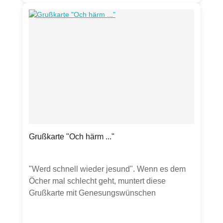
transparenten UmschlagHergestellt in
Deutschland
Grußkarte "Och härm ..."
"Werd schnell wieder jesund". Wenn es dem
Öcher mal schlecht geht, muntert diese
Grußkarte mit Genesungswünschen
auf.Produktdetails:Grußkarte Klappkarte, DIN
A6300g Bilderdruckpapier mattinkl.