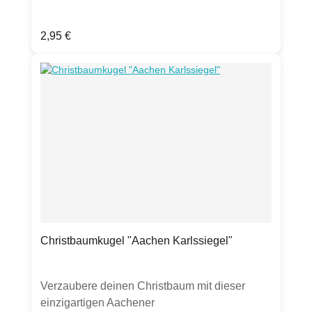
auch als Wintergruß versendet werden.
Produktdetails: Grußkarte Klappkarte, DIN
Regulärer Preis:
2,95 €
A6300g Bilderdruckpapier mattinkl.
transparentem UmschlagHergestellt in
Deutschland.
Christbaumkugel "Aachen Karlssiegel"
Verzaubere deinen Christbaum mit dieser
einzigartigen Aachener