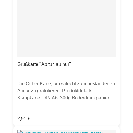
Grußkarte "Abitur, au hur"
Die Öcher Karte, um stilecht zum bestandenen
Abitur zu gratulieren. Produktdetails:
Klappkarte, DIN A6, 300g Bilderdruckpapier
matt, inkl. transparenten Umschlag, Hergestellt
in Deutschland
Regulärer Preis:
2,95 €