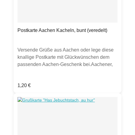
Postkarte Aachen Kacheln, bunt (veredelt)
Versende Grüße aus Aachen oder lege diese
knallige Postkarte mit Glückwünschen dem
passenden Aachen-Geschenk bei.Aachener,
Dom, Rathaus, Klenkes,
KarlssiegelProduktdetails:Postkarte, DIN
Regulärer Preis:
1,20 €
A6,hochwertige 300g Chromokarton-Kartematt
mit partieller Lackierung auf Symbolengut
beschreibbarHergestellt in Deutschland