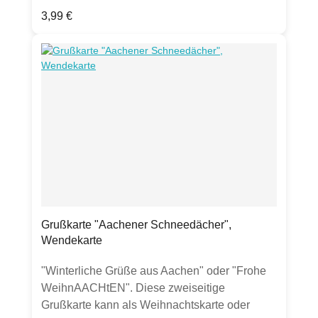
mit Silber-Folienprägung, gut beschreibbarinkl.
Regulärer Preis:
3,99 €
transparentem UmschlagHergestellt in
Deutschland
Grußkarte "Aachener Schneedächer",
Wendekarte
"Winterliche Grüße aus Aachen" oder "Frohe
WeihnAACHtEN". Diese zweiseitige
Grußkarte kann als Weihnachtskarte oder