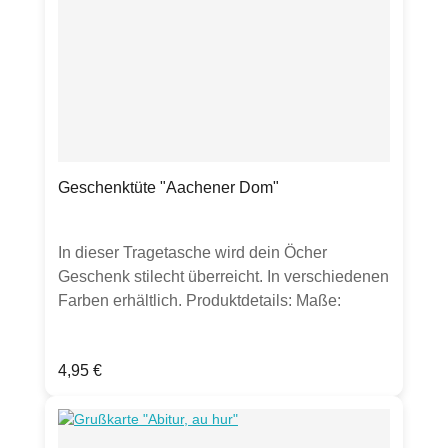
Geschenktüte "Aachener Dom"
In dieser Tragetasche wird dein Öcher
Geschenk stilecht überreicht. In verschiedenen
Farben erhältlich. Produktdetails: Maße:
22x10x28 cm Material: Papier-Tragetasche,
speziell kartonverstärkter Randumschlag und
Regulärer Preis:
4,95 €
eingeklebter Bodenkarton, 2 kurze
Baumwollbänder 50/2cmFarben: grün, blau
oder rotHergestellt in Deutschland