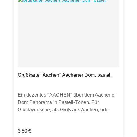
Grußkarte "Aachen" Aachener Dom, pastell
Ein dezentes "AACHEN" über dem Aachener
Dom Panorama in Pastell-Tönen. Für
Glückwünsche, als Gruß aus Aachen, oder
auch ohne bestimmten Anlass gut
geeignet.Produktdetails:Grußkarte Klappkarte,
Regulärer Preis:
3,50 €
DIN lang300g Bilderdruckpapier mattinkl.