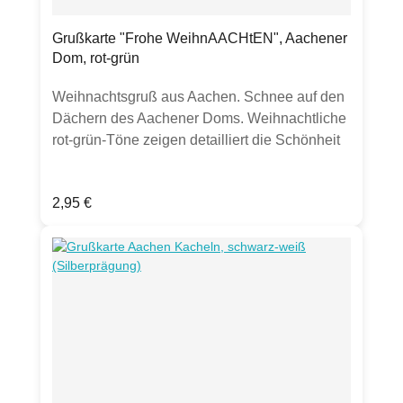
Grußkarte "Frohe WeihnAACHtEN", Aachener
Dom, rot-grün
Weihnachtsgruß aus Aachen. Schnee auf den
Dächern des Aachener Doms. Weihnachtliche
rot-grün-Töne zeigen detailliert die Schönheit
unseres Aachener Doms, Schneeflocken fallen
vom Himmel. Verschicke diese einzigartige
Regulärer Preis:
2,95 €
Weihnachtskarte in die Welt. Oder an einen
anderen Aachener. Frohe
WeihnAACHtEN.Produktdetails: Grußkarte
Klappkarte, DIN A6300g Bilderdruckpapier
mattinkl. transparentem UmschlagHergestellt
in Deutschland.