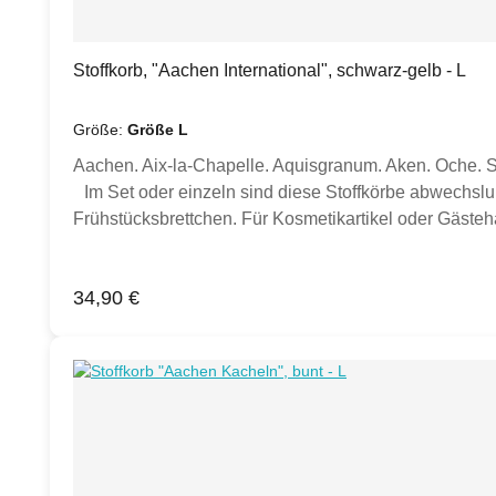
Stoffkorb, "Aachen International", schwarz-gelb - L
Größe:
Größe L
Aachen. Aix-la-Chapelle. Aquisgranum. Aken. Oche. So 
Im Set oder einzeln sind diese Stoffkörbe abwechslu
Frühstücksbrettchen. Für Kosmetikartikel oder Gäste
Germany. Dieser Stoffkorb wurde mit viel Liebe für d
Kleinkollektion entworfen und hergestellt. Die Utensi
Regulärer Preis:
34,90 €
Geschenk-Set?Stell hier im Webshop ein eindrucksvo
Frühstücksbrettchen und edle Grußkarten im gleichen
schwarz-weiße Kollektion. AachenLiebe für Zuhause
Größen erhältlich. Bitte wähle deine Wunschgröße oder
(BxLxH): Ca. 10 x 10 x 11 cmHinweis: Es werden nur di
Inspiration und als Anschauungsbeispiele. Die Stoffk
Mit gleichen Farben waschen. Nicht im Trockner tro
einlaufen.