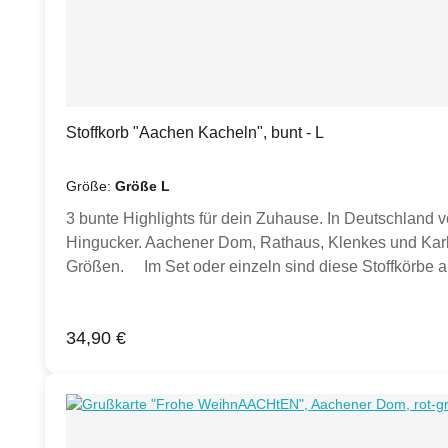
Stoffkorb "Aachen Kacheln", bunt - L
Größe:
Größe L
3 bunte Highlights für dein Zuhause. In Deutschland 
Hingucker. Aachener Dom, Rathaus, Klenkes und Karlssie
Größen. Im Set oder einzeln sind diese Stoffkörbe 
Frühstücksbrettchen. Für Kosmetikartikel oder Gäste
entworfen, hergestellt und genäht. Der Aachen-Stoff wu
Regulärer Preis:
34,90 €
dich genäht, ebenfalls in Deutschland. Du suchst e
Wünschen zusammen. Zu den Stoffkörben findest du pa
Weihnachts-Geschenk ergänzt eine Aachener Christba
Vlies: 40% R-PES, 60% PESStoffe und Vlies entspre
erhältlich. Bitte wähle deine Wunschgröße oder das 3-