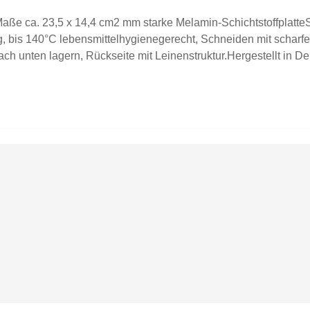
Maße ca. 23,5 x 14,4 cm2 mm starke Melamin-Schichtstoffplatt
dig, bis 140°C lebensmittelhygienegerecht, Schneiden mit schar
ach unten lagern, Rückseite mit Leinenstruktur.Hergestellt in D
enstände auf Fotos zu sehen sein, dient dies lediglich zur Ins