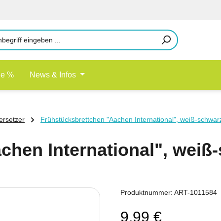
le %
News & Infos
ersetzer
Frühstücksbrettchen "Aachen International", weiß-schwar
chen International", weiß
Produktnummer:
ART-1011584
9,99 €