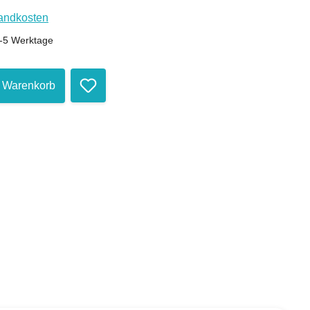
sandkosten
 2-5 Werktage
Anzahl: Gib den gewünschten Wert ein oder
n Warenkorb