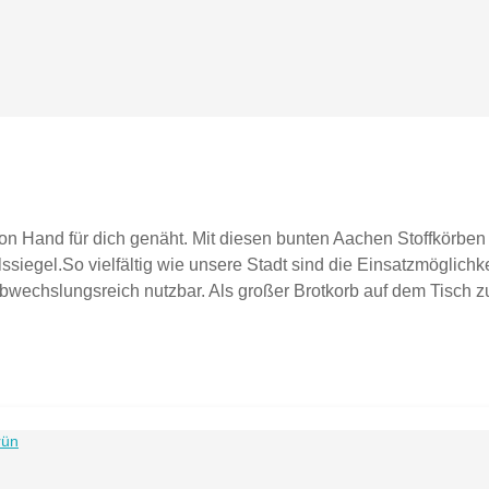
von Hand für dich genäht. Mit diesen bunten Aachen Stoffkörben
gel.So vielfältig wie unsere Stadt sind die Einsatzmöglichkeite
abwechslungsreich nutzbar. Als großer Brotkorb auf dem Tisch
handtücher im Bad.100% Qualität made in Germany. Dieser Stoff
rde extra in Deutschland für diese Kleinkollektion hergestellt.
in besonderes Aachener Geschenk-Set?Stell hier im Webshop ei
ssende Servietten, Frühstücksbrettchen und edle Grußkarten o
umkugel festlich diese bunte Kollektion. AachenLiebe für Zu
chen OEKO-TEX Standard 100 und sind frei von Schadstoffen.G
er Set aus.L = groß (BxLxH): Ca. 17,5 x 17,5 x 22 cm M = mittel