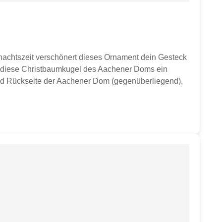
nachtszeit verschönert dieses Ornament dein Gesteck
st diese Christbaumkugel des Aachener Doms ein
 und Rückseite der Aachener Dom (gegenüberliegend),
eiß, EinzelverpackungFarben: rot, blau, schwarz,
mkugel in Einzelverpackung. Farbe bitte auswählen.