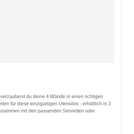
e der Utensilos auf den Fotos dienen lediglich zur
 Auswahl treffen. Pflegehinweis:Waschen bis 30° C.
 chemische Reinigung.Bezug kann beim Waschen
 verzauberst du deine 4 Wände in einen richtigen
n für diese einzigartigen Utensilos - erhältlich in 3
 zusammen mit den passenden Servietten oder
korb wurde mit viel Liebe für dich in Deutschland
 Die Stoffkörbe werden in liebevoller Handarbeit für
n eindrucksvolles Geschenk-Set nach deinen