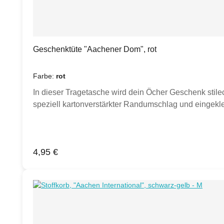
Geschenktüte "Aachener Dom", rot
Farbe:
rot
In dieser Tragetasche wird dein Öcher Geschenk stilec
speziell kartonverstärkter Randumschlag und eingekl
Regulärer Preis:
4,95 €