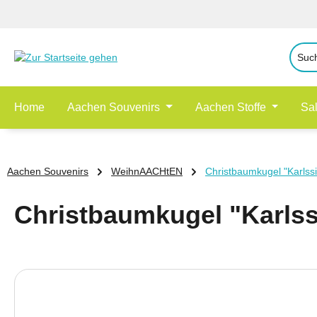
 Hauptinhalt springen
Zur Suche springen
Zur Hauptnavigation springen
Home
Aachen Souvenirs
Aachen Stoffe
Sa
Aachen Souvenirs
WeihnAACHtEN
Christbaumkugel "Karlssi
Christbaumkugel "Karlss
Bildergalerie überspringen