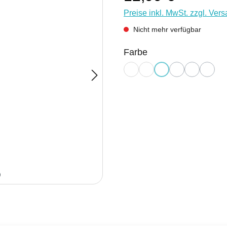
Preise inkl. MwSt. zzgl. Ver
Nicht mehr verfügbar
auswählen
Farbe
silber
schwarz
rot
blau
petrol
berry
(Diese Option ist zur
(Diese Option is
(Diese Opti
(Diese