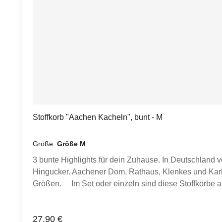
(BxLxH): Ca. 10 x 10 x 11 cmHinweis: Es werden nur di
Inspiration und als Anschauungsbeispiele. Die Stoffk
Mit gleichen Farben waschen. Nicht im Trockner tro
einlaufen.
Stoffkorb "Aachen Kacheln", bunt - M
Größe:
Größe M
3 bunte Highlights für dein Zuhause. In Deutschland 
Hingucker. Aachener Dom, Rathaus, Klenkes und Karlssie
Größen. Im Set oder einzeln sind diese Stoffkörbe 
Frühstücksbrettchen. Für Kosmetikartikel oder Gäste
entworfen, hergestellt und genäht. Der Aachen-Stoff wu
Regulärer Preis:
27,90 €
dich genäht, ebenfalls in Deutschland. Du suchst e