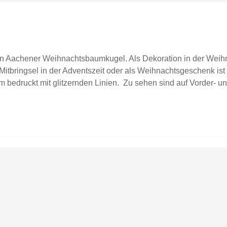
gen Aachener Weihnachtsbaumkugel. Als Dekoration in der Weih
Mitbringsel in der Adventszeit oder als Weihnachtsgeschenk i
um bedruckt mit glitzernden Linien. Zu sehen sind auf Vorder-
uktdetails: Maße: 80 mmMaterial: Glaskugel mit Glitzerdruck w
ergestellt in Deutschland.Hinweis: Verkauft wird eine Christbau
zu sehen sein, dient dies ausschließlich zur Inspiration.