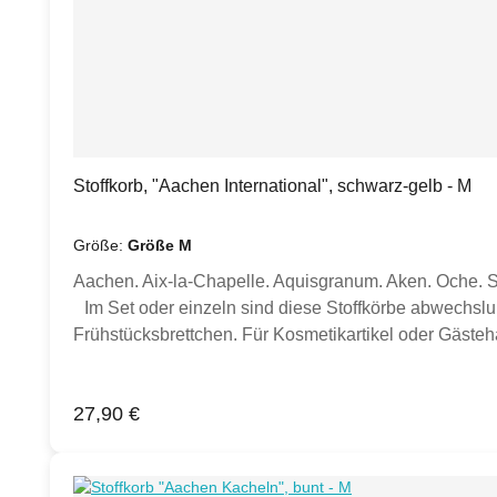
Stoffkorb, "Aachen International", schwarz-gelb - M
Größe:
Größe M
Aachen. Aix-la-Chapelle. Aquisgranum. Aken. Oche. So 
Im Set oder einzeln sind diese Stoffkörbe abwechslu
Frühstücksbrettchen. Für Kosmetikartikel oder Gäste
Germany. Dieser Stoffkorb wurde mit viel Liebe für d
Kleinkollektion entworfen und hergestellt. Die Utensi
Regulärer Preis:
27,90 €
Geschenk-Set?Stell hier im Webshop ein eindrucksvo
Frühstücksbrettchen und edle Grußkarten im gleichen
schwarz-weiße Kollektion. AachenLiebe für Zuhause
Größen erhältlich. Bitte wähle deine Wunschgröße oder