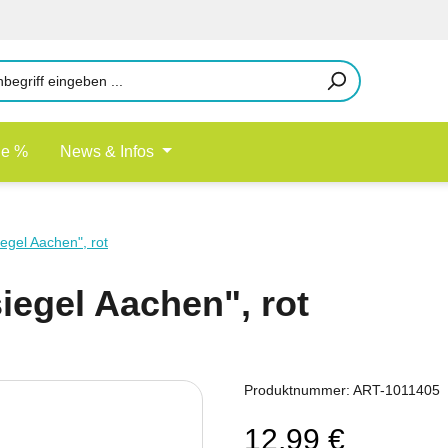
le %
News & Infos
egel Aachen", rot
iegel Aachen", rot
Produktnummer:
ART-1011405
12,99 €