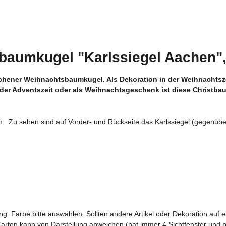
baumkugel "Karlssiegel Aachen",
achener Weihnachtsbaumkugel. Als Dekoration in der Weihnachtsz
 der Adventszeit oder als Weihnachtsgeschenk ist diese Christb
ien. Zu sehen sind auf Vorder- und Rückseite das Karlssiegel (gegenüb
g. Farbe bitte auswählen. Sollten andere Artikel oder Dekoration auf e
Karton kann von Darstellung abweichen (hat immer 4 Sichtfenster und b